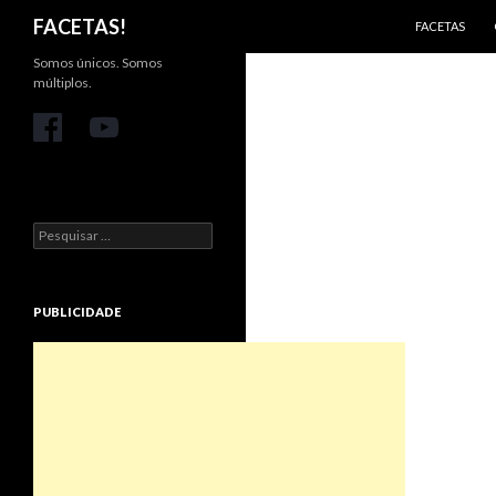
PULAR PARA 
Pesquisar
FACETAS!
FACETAS
Somos únicos. Somos
múltiplos.
Pesquisar
por:
PUBLICIDADE