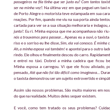
passageiros na fila tinha que ser justo eu? Com tantos taxist
ser na minha vez?.
Na última vez em que peguei um taxi 
de Porto Alegre o motorista teve estampada em sua cara
reações. Por fim, quando me viu na sua porta ainda tento
cartada para ver se a sua situação melhoraria e indagou,
junto?.
Eu ri. Minha esposa que me acompanhava não riu 
nós a trouxemos para passear…
Apenas eu a ouvi, o taxista
riso e o sorriso eu lhe disse,
Sim, ela vai conosco. É minha
Ah, a minha esposa vai também!
e apontei para o outro lad
rindo. Ele olhou e finalmente desceu do carro. Rapidament
e entrei no táxi. Dobrei a minha cadeira que ficou b
Minha esposa a carregou. Vi que ele ficou aliviado, p
pensado,
Até que não foi tão difícil como imaginava…
Duran
o taxista demonstrou ser um sujeito extrovertido e simpát
Assim são nossos problemas. São muito maiores em nos
do que na realidade. Muitos deles sequer existem.
E você, como tem tratado os seus problemas? Cuida