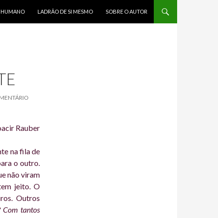
R HUMANO
LADRÃO DE SI MESMO
SOBRE O AUTOR
TE
OMENTÁRIO
acir Rauber
e na fila de
ara o outro.
ue não viram
em jeito. O
iros. Outros
? Com tantos