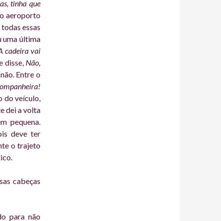
as, tinha que
no aeroporto
 todas essas
u uma última
A cadeira vai
e disse,
Não,
 não. Entre o
 companheira!
o do veículo,
e dei a volta
em pequena.
ois deve ter
te o trajeto
ico.
sas cabeças
do para não