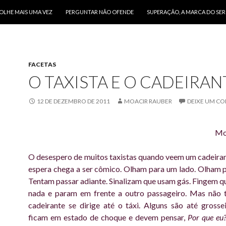
O CONTEÚDO
OLHE MAIS UMA VEZ
PERGUNTAR NÃO OFENDE
SUPERAÇÃO, A MARCA DO SE
FACETAS
O TAXISTA E O CADEIRAN
12 DE DEZEMBRO DE 2011
MOACIR RAUBER
DEIXE UM C
Mo
O desespero de muitos taxistas quando veem um cadeirant
espera chega a ser cômico. Olham para um lado. Olham p
Tentam passar adiante. Sinalizam que usam gás. Fingem q
nada e param em frente a outro passageiro. Mas não t
cadeirante se dirige até o táxi. Alguns são até grosse
ficam em estado de choque e devem pensar,
Por que eu