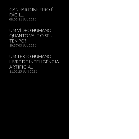
GANHAR DINHEIRO É
FÁCIL…
08:00
11 JUL 2026
UM VÍDEO HUMANO:
QUANTO VALE O SEU
TEMPO?
10:37
03 JUL 2026
UM TEXTO HUMANO:
LIVRE DE INTELIGÊNCIA
ARTIFICIAL
11:02
25 JUN 2026