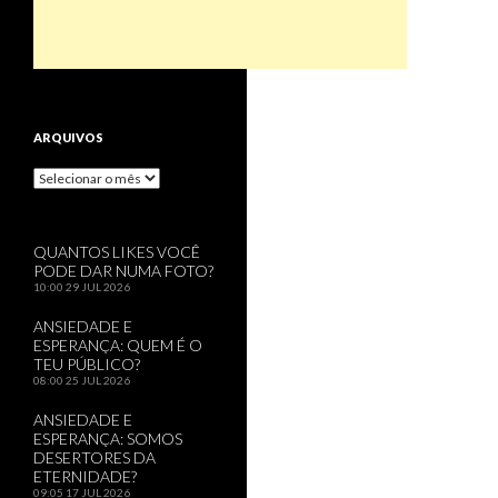
ARQUIVOS
Arquivos
QUANTOS LIKES VOCÊ
PODE DAR NUMA FOTO?
10:00
29 JUL 2026
ANSIEDADE E
ESPERANÇA: QUEM É O
TEU PÚBLICO?
08:00
25 JUL 2026
ANSIEDADE E
ESPERANÇA: SOMOS
DESERTORES DA
ETERNIDADE?
09:05
17 JUL 2026