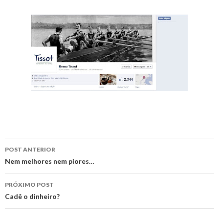
Navegação
POST ANTERIOR
de
Nem melhores nem piores…
posts
PRÓXIMO POST
Cadê o dinheiro?