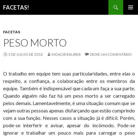
Pesquisar
FACETAS!
PULAR
MENU
PARA
PRINCI
O
CONTEÚDO
FACETAS
PESO MORTO
5 DE JULHO DE 2013
MOACIR RAUBER
DEIXE UM COMENTÁRIO
O trabalho em equipe tem suas particularidades, entre elas o
respeito, a confiança, a colaboração entre os membros da
equipe. Também é indispensável que cada um faça a sua parte.
Quando alguém não faz há um peso morto a ser carregado
pelos demais. Lamentavelmente, é uma situação comum que se
vejam outras pessoas apenas disfarçando que estão cumprindo
com a sua função. Nesses casos a situação já é difícil. Porém,
pode-se interferir e avisar, apesar do incômodo. Pode-se
ignorar e trabalhar um pouco mais para carregar o peso