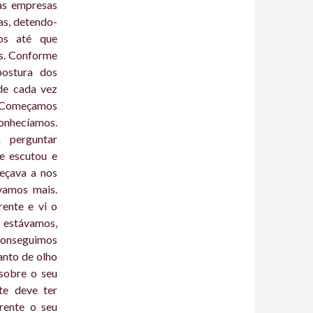
as empresas
as, detendo-
os até que
ás. Conforme
ostura dos
de cada vez
 Começamos
onhecíamos.
 perguntar
e escutou e
eçava a nos
vamos mais.
rente e vi o
 estávamos,
 conseguimos
anto de olho
 sobre o seu
te deve ter
rente o seu