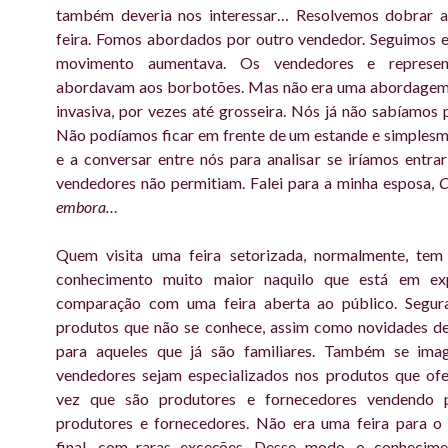
também deveria nos interessar… Resolvemos dobrar a
feira. Fomos abordados por outro vendedor. Seguimos 
movimento aumentava. Os vendedores e represen
abordavam aos borbotões. Mas não era uma abordagem s
invasiva, por vezes até grosseira. Nós já não sabíamos p
Não podíamos ficar em frente de um estande e simplesm
e a conversar entre nós para analisar se iríamos entra
vendedores não permitiam. Falei para a minha esposa,
C
embora…
Quem visita uma feira setorizada, normalmente, tem 
conhecimento muito maior naquilo que está em ex
comparação com uma feira aberta ao público. Segu
produtos que não se conhece, assim como novidades de
para aqueles que já são familiares. Também se ima
vendedores sejam especializados nos produtos que of
vez que são produtores e fornecedores vendendo 
produtores e fornecedores. Não era uma feira para o
final, com raras exceções. Desse modo, o conhecime