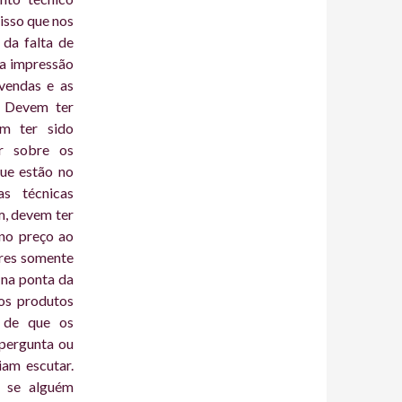
isso que nos
 da falta de
 a impressão
vendas e as
. Devem ter
m ter sido
ar sobre os
ue estão no
as técnicas
m, devem ter
 no preço ao
ores somente
 na ponta da
os produtos
a de que os
pergunta ou
iam escutar.
 se alguém