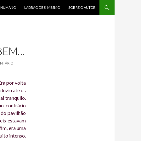
R HUMANO
LADRÃO DE SI MESMO
SOBRE O AUTOR
 BEM…
ENTÁRIO
ra por volta
duziu até os
l tranquilo.
ho contrário
l do pavilhão
veis estavam
fim, era uma
ito intenso.