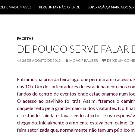
O CONTEÚDO
OLHE MAIS UMA VEZ
PERGUNTAR NÃO OFENDE
SUPERAÇÃO, A MARCA DO SE
FACETAS
DE POUCO SERVE FALAR
26 DE AGOSTO DE 2013
MOACIR RAUBER
DEIXE UM COM
Entramos na área da feira logo que permitiram o acesso. E
das 10h. Um dos orientadores do estacionamento nos con
fundos do centro de eventos onde estacionamos num loca
O acesso ao pavilhão foi trás. Assim, fizemos o camin
daquele feito pela grande maioria dos visitantes. No fina
os estandes ainda estava sendo abertos e os responsá
chegando. Inicialmente o ambiente estava bem calmo. En
feira setorizada que, normalmente, não tem um público mu