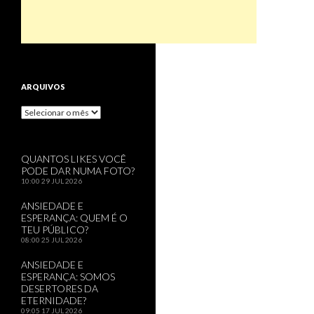
ARQUIVOS
Arquivos
QUANTOS LIKES VOCÊ
PODE DAR NUMA FOTO?
10:00
29 JUL 2026
ANSIEDADE E
ESPERANÇA: QUEM É O
TEU PÚBLICO?
08:00
25 JUL 2026
ANSIEDADE E
ESPERANÇA: SOMOS
DESERTORES DA
ETERNIDADE?
09:05
17 JUL 2026