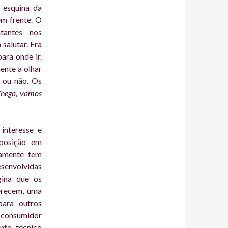
 esquina da
em frente. O
tantes nos
alutar. Era
ara onde ir.
ente a olhar
r ou não. Os
hega, vamos
interesse e
posição em
ramente tem
senvolvidas
gina que os
erecem, uma
para outros
 consumidor
nto técnico