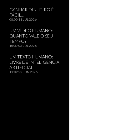
GANHAR DINHEIRO É
FÁCIL…
08:00
11 JUL 2026
UM VÍDEO HUMANO:
QUANTO VALE O SEU
TEMPO?
10:37
03 JUL 2026
UM TEXTO HUMANO:
LIVRE DE INTELIGÊNCIA
ARTIFICIAL
11:02
25 JUN 2026