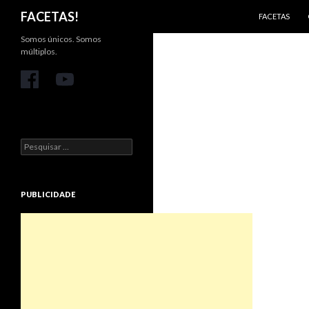
PULAR PARA 
Pesquisar
FACETAS!
FACETAS
Somos únicos. Somos
múltiplos.
Pesquisar
por:
PUBLICIDADE