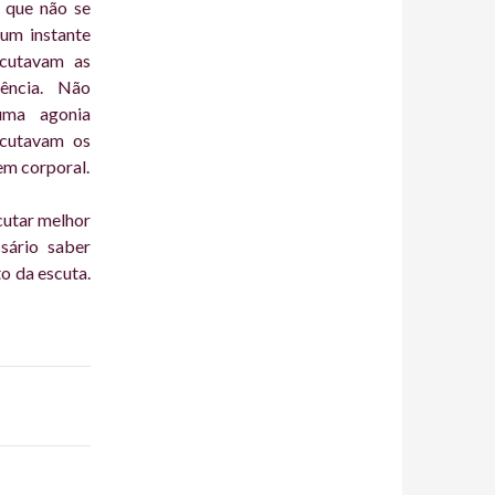
o que não se
 um instante
scutavam as
ência. Não
uma agonia
scutavam os
em corporal.
cutar melhor
sário saber
o da escuta.