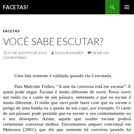
Pesquisar
FACETAS!
PULAR
MENU
PARA
PRINCI
O
CONTEÚDO
FACETAS
VOCÊ SABE ESCUTAR?
27 DE AGOSTO DE 2014
MOACIR RAUBER
DEIXE UM
COMENTÁRIO
Uma fala somente é validada quando ela é escutada.
Para Malcolm Forbes, “A arte da conversa está em escutar”. E
quem pode negar. Escutar é muito diferente de ouvir. Posso ouvir
um ruído ou o canto de um pássaro, entretanto o que eu escuto é
muito diferente. O ruído que ouvi pode fazer com que eu escute o
perigo de uma batida ou a queda de um copo, por exemplo. O canto
de um pássaro pode permitir que eu escute o seu contentamento ou
o seu desespero. Assim, aquele que souber escutar poderá
certamente conversar melhor. Encontramos amparo conceitual em
Maturana (2001), que diz que somente há conversa quando há