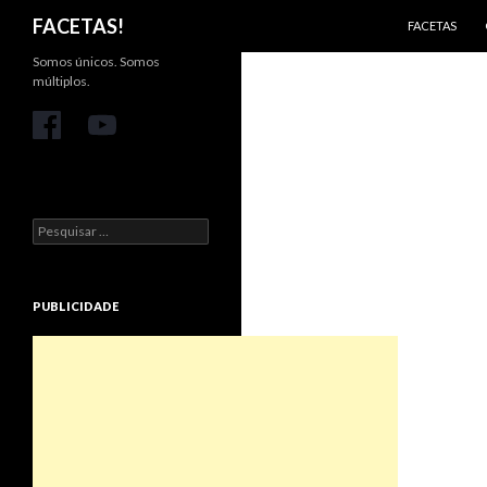
PULAR PARA 
Pesquisar
FACETAS!
FACETAS
Somos únicos. Somos
múltiplos.
Pesquisar
por:
PUBLICIDADE