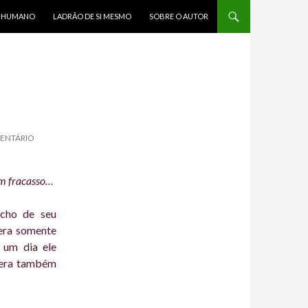
R HUMANO
LADRÃO DE SI MESMO
SOBRE O AUTOR
ENTÁRIO
um fracasso…
echo de seu
era somente
 um dia ele
, era também