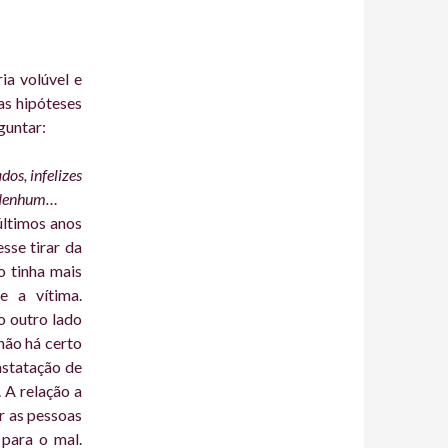
ia volúvel e
as hipóteses
rguntar:
os, infelizes
. Nenhum…
últimos anos
sse tirar da
o tinha mais
e a vítima.
o outro lado
não há certo
nstatação de
 A relação a
r as pessoas
para o mal.