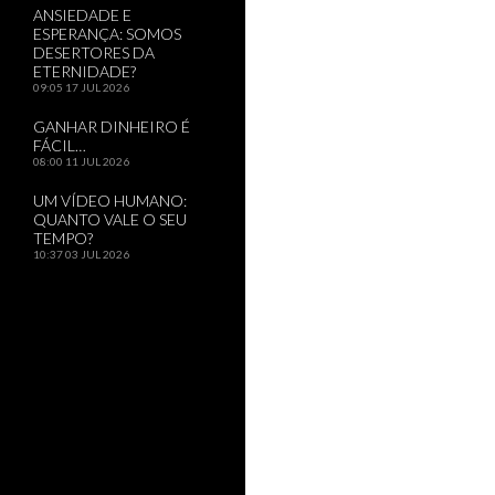
ANSIEDADE E
ESPERANÇA: SOMOS
DESERTORES DA
ETERNIDADE?
09:05
17 JUL 2026
GANHAR DINHEIRO É
FÁCIL…
08:00
11 JUL 2026
UM VÍDEO HUMANO:
QUANTO VALE O SEU
TEMPO?
10:37
03 JUL 2026