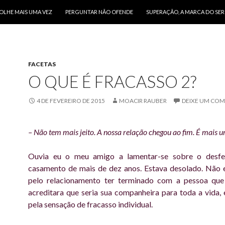
O CONTEÚDO
OLHE MAIS UMA VEZ
PERGUNTAR NÃO OFENDE
SUPERAÇÃO, A MARCA DO SE
FACETAS
O QUE É FRACASSO 2?
4 DE FEVEREIRO DE 2015
MOACIR RAUBER
DEIXE UM COM
– Não tem mais jeito. A nossa relação chegou ao fim. É mais 
Ouvia eu o meu amigo a lamentar-se sobre o desf
casamento de mais de dez anos. Estava desolado. Não 
pelo relacionamento ter terminado com a pessoa que
acreditara que seria sua companheira para toda a vida
pela sensação de fracasso individual.