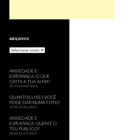
ARQUIVOS
Arquivos
ANSIEDADE E
ESPERANÇA: O QUE
GRITA A TUA ALMA?
10:57
07 AGO 2026
QUANTOS LIKES VOCÊ
PODE DAR NUMA FOTO?
10:00
29 JUL 2026
ANSIEDADE E
ESPERANÇA: QUEM É O
TEU PÚBLICO?
08:00
25 JUL 2026