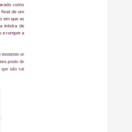
carado como
 final de um
po em que as
 inteira de
o e romper a
do momento se
 meu ponto de
e que não vai