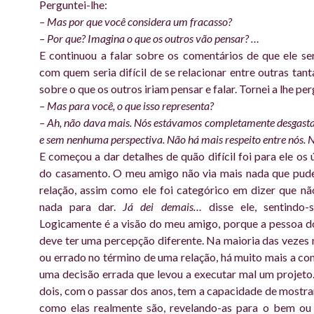
Perguntei-lhe:
– Mas por que você considera um fracasso?
– Por que? Imagina o que os outros vão pensar? …
E continuou a falar sobre os comentários de que ele ser
com quem seria difícil de se relacionar entre outras tant
sobre o que os outros iriam pensar e falar. Tornei a lhe pe
– Mas para você, o que isso representa?
– Ah, não dava mais. Nós estávamos completamente desgastad
e sem nenhuma perspectiva. Não há mais respeito entre nós
E começou a dar detalhes de quão difícil foi para ele os 
do casamento. O meu amigo não via mais nada que pude
relação, assim como ele foi categórico em dizer que nã
nada para dar.
Já dei demais…
disse ele, sentindo-s
Logicamente é a visão do meu amigo, porque a pessoa d
deve ter uma percepção diferente. Na maioria das vezes 
ou errado no término de uma relação, há muito mais a co
uma decisão errada que levou a executar mal um projeto.
dois, com o passar dos anos, tem a capacidade de mostra
como elas realmente são, revelando-as para o bem ou 