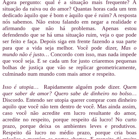
Agora pergunto: qual é a situação mais frequente? A
situação da raiva ou do amor? Quantas horas cada um tem
dedicado àquilo que é bom e àquilo que é ruim? A resposta
nós sabemos. Não estou falando em negar a realidade e
afirmando que não há problemas. Apenas estou
defendendo que se há uma situação ruim, veja o que pode
ser feito e faça. Depois siga em frente fazendo a sua parte
para que a vida seja melhor. Você pode dizer,
Mas o
mundo não é justo…
Concordo com isso, mas nada impede
que você seja. E se cada um for justo criaremos pequenas
bolhas de justiça que vão se replicar geometricamente,
culminado num mundo com mais amor e respeito.
Isso é utopia…
Rapidamente alguém pode dizer.
Quem
quer saber de amor? Quero sabe de dinheiro no bolso…
Discordo. Entendo ser utopia querer comprar com dinheiro
aquilo que você não tem dentro de você. Mas ainda assim,
caso você não acredite em lucro resultante do amor,
acredite no respeito, porque respeito dá lucro! No curto
prazo, porque deixa os ambientes leves e produtivos.
Respeito dá lucro no médio prazo, porque cria boas
relações e mantém as portas abertas. E respeito dá muito