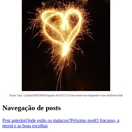
Fonte:
http://juliana26052000.blogspot.de/2012/12/olao-natal-esta-chegando-e-nos-mulheres.html
Navegação de posts
Post anterior
Onde estão os malucos?
Próximo post
O fracasso, a
moral e as boas escolhas