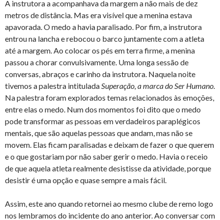
A instrutora a acompanhava da margem a não mais de dez
metros de distância. Mas era visível que a menina estava
apavorada. O medo a havia paralisado. Por fim, a instrutora
entrou na lancha e rebocou o barco juntamente com a atleta
até a margem. Ao colocar os pés em terra firme, a menina
passou a chorar convulsivamente. Uma longa sessão de
conversas, abraços e carinho da instrutora. Naquela noite
tivemos a palestra intitulada
Superação, a marca do Ser Humano.
Na palestra foram explorados temas relacionados às emoções,
entre elas o medo. Num dos momentos foi dito que o medo
pode transformar as pessoas em verdadeiros paraplégicos
mentais, que são aquelas pessoas que andam, mas não se
movem. Elas ficam paralisadas e deixam de fazer o que querem
e o que gostariam por não saber gerir o medo. Havia o receio
de que aquela atleta realmente desistisse da atividade, porque
desistir é uma opção e quase sempre a mais fácil.
Assim, este ano quando retornei ao mesmo clube de remo logo
nos lembramos do incidente do ano anterior. Ao conversar com