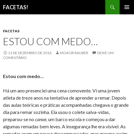
Pesquisar
FACETAS!
PULAR
MENU
PARA
PRINCI
O
CONTEÚDO
FACETAS
ESTOU COM MEDO…
11 DE DEZEMBRO DE 2016
MOACIR RAUBER
DEIXE UM
COMENTÁRIO
Estou com medo…
Há um ano presenciei uma cena comovente. Vi uma jovem
atleta de treze anos na tentativa de aprender a remar. Depois
das aulas teóricas e práticas acompanhadas chegava o grande
dia para remar sozinha. Ela usou o colete salva-vidas,
preparou-se no
canoe,
um barco escola e começou a dar
algumas remadas bem leves. A insegurança lhe era visível. As
remadas eram um pouco descompassadas, mas mesmo assim