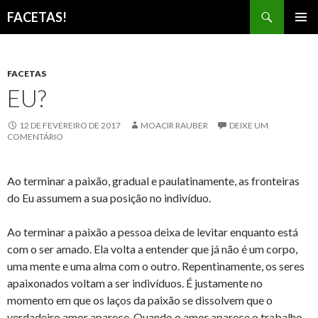
Pesquisar
FACETAS!
PULAR
MENU
PARA
PRINCI
O
CONTEÚDO
FACETAS
EU?
12 DE FEVEREIRO DE 2017
MOACIR RAUBER
DEIXE UM
COMENTÁRIO
Ao terminar a paixão, gradual e paulatinamente, as fronteiras
do Eu assumem a sua posição no indivíduo.
Ao terminar a paixão a pessoa deixa de levitar enquanto está
com o ser amado. Ela volta a entender que já não é um corpo,
uma mente e uma alma com o outro. Repentinamente, os seres
apaixonados voltam a ser indivíduos. É justamente no
momento em que os laços da paixão se dissolvem que o
verdadeiro amor aparece. Quando o amor aparece o trabalho