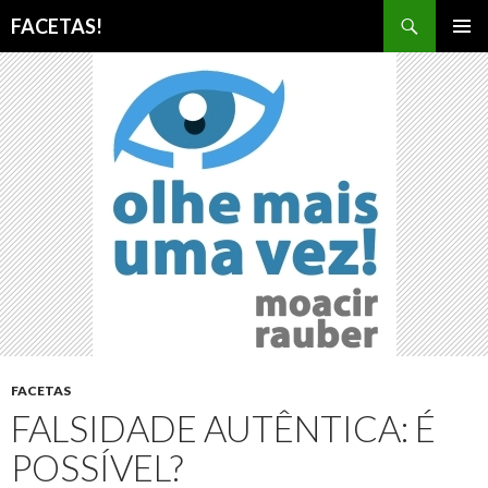
Pesquisar
FACETAS!
PULAR
MENU
PARA
PRINCI
O
CONTEÚDO
FACETAS
FALSIDADE AUTÊNTICA: É
POSSÍVEL?