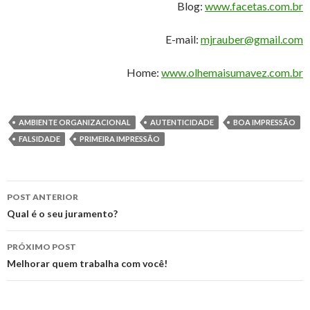
Blog:
www.facetas.com.br
E-mail:
mjrauber@gmail.com
Home:
www.olhemaisumavez.com.br
AMBIENTE ORGANIZACIONAL
AUTENTICIDADE
BOA IMPRESSÃO
FALSIDADE
PRIMEIRA IMPRESSÃO
Navegação
POST ANTERIOR
de
Qual é o seu juramento?
posts
PRÓXIMO POST
Melhorar quem trabalha com você!