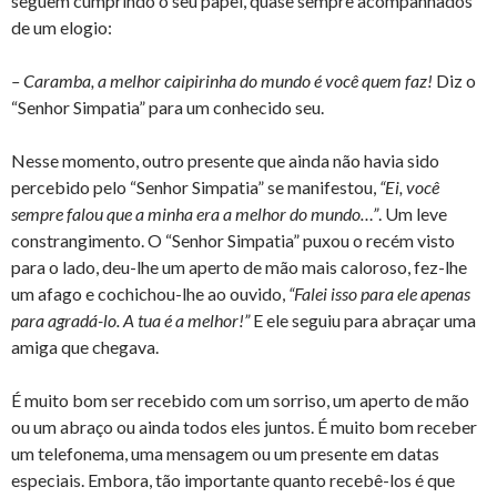
seguem cumprindo o seu papel, quase sempre acompanhados
de um elogio:
– Caramba, a melhor caipirinha do mundo é você quem faz!
Diz o
“Senhor Simpatia” para um conhecido seu.
Nesse momento, outro presente que ainda não havia sido
percebido pelo “Senhor Simpatia” se manifestou,
“Ei, você
sempre falou que a minha era a melhor do mundo…”
. Um leve
constrangimento. O “Senhor Simpatia” puxou o recém visto
para o lado, deu-lhe um aperto de mão mais caloroso, fez-lhe
um afago e cochichou-lhe ao ouvido,
“Falei isso para ele apenas
para agradá-lo. A tua é a melhor!”
E ele seguiu para abraçar uma
amiga que chegava.
É muito bom ser recebido com um sorriso, um aperto de mão
ou um abraço ou ainda todos eles juntos. É muito bom receber
um telefonema, uma mensagem ou um presente em datas
especiais. Embora, tão importante quanto recebê-los é que