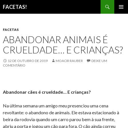
Pesquisar
FACETAS!
PULAR
MENU
PARA
PRINCI
O
CONTEÚDO
FACETAS
ABANDONAR ANIMAIS É
CRUELDADE… E CRIANÇAS?
12 DE OUTUBRO DE 2019
MOACIR RAUBER
DEIXE UM
COMENTÁRIO
Abandonar cães é crueldade… E crianças?
Na última semana um amigo meu presenciou uma cena
revoltante: o abandono de animais. Ele estava estacionado à
beira da rodovia quando um carro parou bem à sua frente,
abriu a porta e jogou um cão para fora. O cão ainda correu