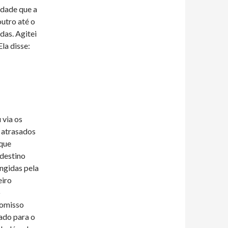
idade que a
outro até o
das. Agitei
la disse:
 via os
 atrasados
 que
 destino
ngidas pela
eiro
o
romisso
ado para o