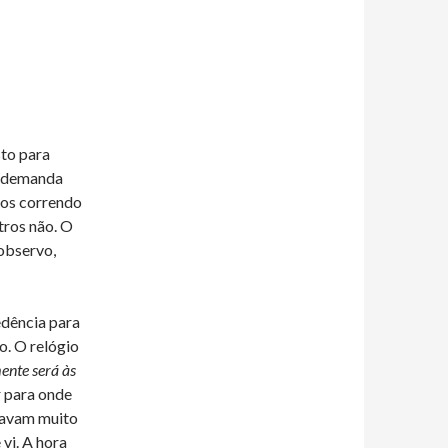
sto para
s, demanda
dos correndo
tros não. O
observo,
edência para
. O relógio
ente será às
r para onde
stavam muito
vi. A hora