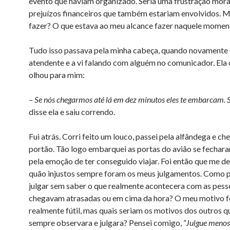
evento que haviam organizado. Seria uma frustração mora
prejuízos financeiros que também estariam envolvidos. M
fazer? O que estava ao meu alcance fazer naquele mom
Tudo isso passava pela minha cabeça, quando novamente o
atendente e a vi falando com alguém no comunicador. Ela 
olhou para mim:
– Se nós chegarmos até lá em dez minutos eles te embarcam.
disse ela e saiu correndo.
Fui atrás. Corri feito um louco, passei pela alfândega e ch
portão. Tão logo embarquei as portas do avião se fechara
pela emoção de ter conseguido viajar. Foi então que me de
quão injustos sempre foram os meus julgamentos. Como p
julgar sem saber o que realmente acontecera com as pess
chegavam atrasadas ou em cima da hora? O meu motivo f
realmente fútil, mas quais seriam os motivos dos outros q
sempre observara e julgara? Pensei comigo,
“Julgue menos