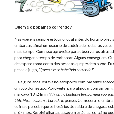
Quem é o bobalhão correndo?
Nas viagens sempre estou no local antes do horário previ
embarcar, afinal um usuário de cadeira de rodas, às veze
mais tempo. Com isso aproveito para observar os atrasa
para chegar a tempo de embarcar. Alguns conseguem. Ou
desespero toma conta das pessoas que perdem o voo. Eu 
penso e julgo,
“Quem é esse bobalhão correndo?”.
Há alguns anos, estava no aeroporto com bastante antec
um voo doméstico. Aproveitei para almoçar com um amigo
marcava 13h24min,
“Ah, tenho bastante tempo, meu voo som
15h. Mesmo assim é hora de ir,
pensei. Comecei a relembra
eu iria e percebi que os horários de saída e de chegada e
próximos. Resolvi olhar a passagem e não acreditei no que 