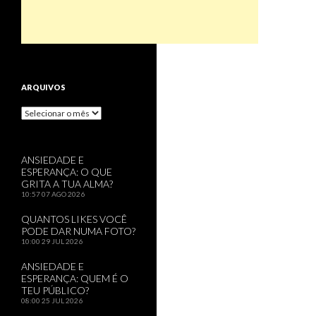
ARQUIVOS
Arquivos
ANSIEDADE E
ESPERANÇA: O QUE
GRITA A TUA ALMA?
10:57
07 AGO 2026
QUANTOS LIKES VOCÊ
PODE DAR NUMA FOTO?
10:00
29 JUL 2026
ANSIEDADE E
ESPERANÇA: QUEM É O
TEU PÚBLICO?
08:00
25 JUL 2026