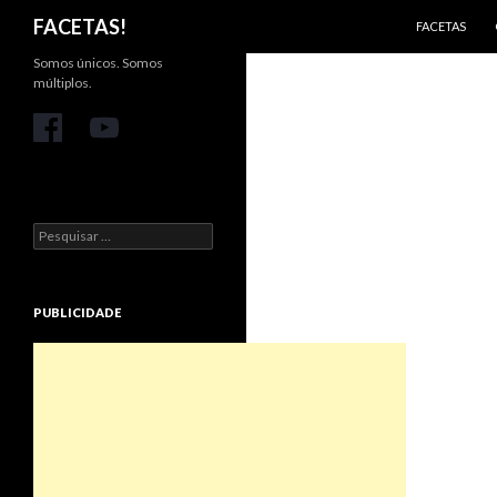
PULAR PARA 
Pesquisar
FACETAS!
FACETAS
Somos únicos. Somos
múltiplos.
Pesquisar
por:
PUBLICIDADE