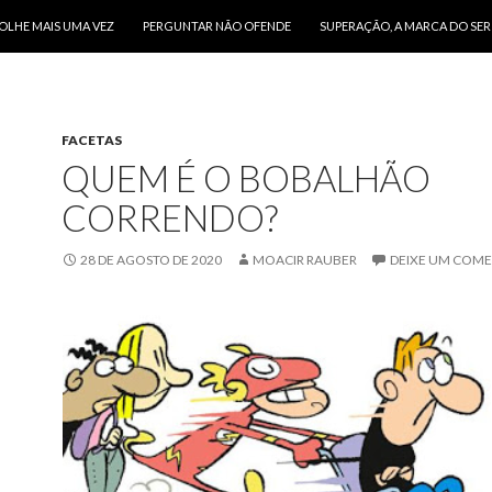
O CONTEÚDO
OLHE MAIS UMA VEZ
PERGUNTAR NÃO OFENDE
SUPERAÇÃO, A MARCA DO SE
FACETAS
QUEM É O BOBALHÃO
CORRENDO?
28 DE AGOSTO DE 2020
MOACIR RAUBER
DEIXE UM COM