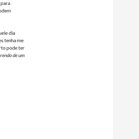
 para
podem
uele dia
es tenha me
to pode ter
rrendo de um