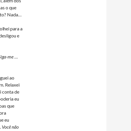
l, além dos
as o que
ento? Nada…
lhei para a
desligou e
Siga-me
…
eguei ao
m. Relaxei
i conta de
oderia eu
oas que
ora
ue eu
. Você não