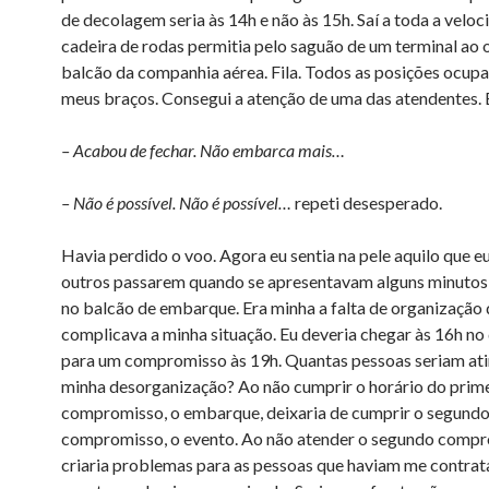
de decolagem seria às 14h e não às 15h. Saí a toda a veloc
cadeira de rodas permitia pelo saguão de um terminal ao 
balcão da companhia aérea. Fila. Todos as posições ocupa
meus braços. Consegui a atenção de uma das atendentes. E
– Acabou de fechar. Não embarca mais…
– Não é possível. Não é possível…
repeti desesperado.
Havia perdido o voo. Agora eu sentia na pele aquilo que eu
outros passarem quando se apresentavam alguns minutos
no balcão de embarque. Era minha a falta de organização
complicava a minha situação. Eu deveria chegar às 16h no
para um compromisso às 19h. Quantas pessoas seriam ati
minha desorganização? Ao não cumprir o horário do prim
compromisso, o embarque, deixaria de cumprir o segund
compromisso, o evento. Ao não atender o segundo comp
criaria problemas para as pessoas que haviam me contrat