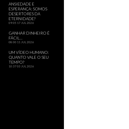
ANSIEDADE E
ESPERANÇA: SOMOS
DESERTORES DA
ETERNIDADE?
09:05
17 JUL 2026
GANHAR DINHEIRO É
FÁCIL…
08:00
11 JUL 2026
UM VÍDEO HUMANO:
QUANTO VALE O SEU
TEMPO?
10:37
03 JUL 2026