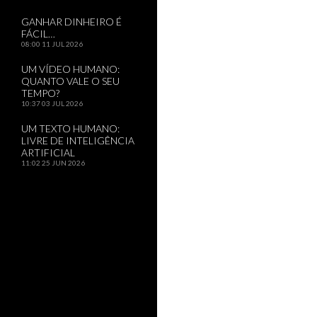
GANHAR DINHEIRO É
FÁCIL…
08:00
11 JUL 2026
UM VÍDEO HUMANO:
QUANTO VALE O SEU
TEMPO?
10:37
03 JUL 2026
UM TEXTO HUMANO:
LIVRE DE INTELIGÊNCIA
ARTIFICIAL
11:02
25 JUN 2026