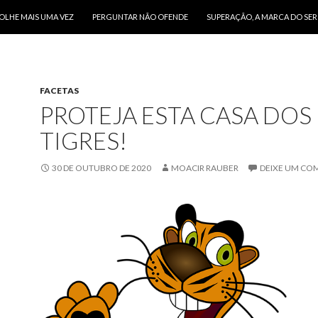
O CONTEÚDO
OLHE MAIS UMA VEZ
PERGUNTAR NÃO OFENDE
SUPERAÇÃO, A MARCA DO SE
FACETAS
PROTEJA ESTA CASA DOS
TIGRES!
30 DE OUTUBRO DE 2020
MOACIR RAUBER
DEIXE UM CO