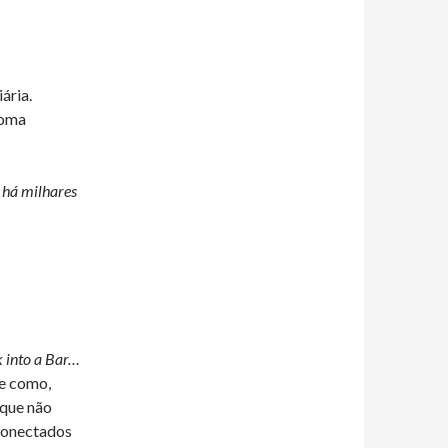
ária.
toma
o há milhares
k into a Bar…
de como,
 que não
conectados