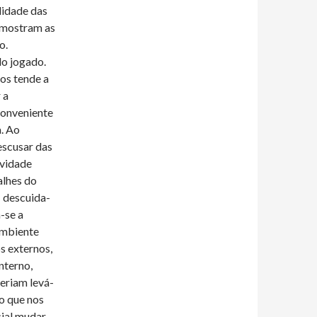
lidade das
 mostram as
o.
do jogado.
ios tende a
 a
conveniente
a. Ao
escusar das
ividade
alhes do
; descuida-
-se a
ambiente
s externos,
nterno,
eriam levá-
lo que nos
ial mudar