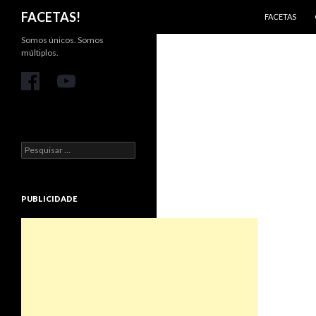
PULAR PARA 
Pesquisar
FACETAS!
FACETAS
Somos únicos. Somos
múltiplos.
Pesquisar
por:
PUBLICIDADE