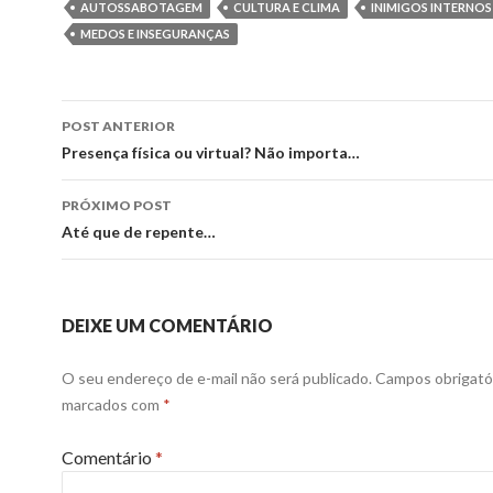
AUTOSSABOTAGEM
CULTURA E CLIMA
INIMIGOS INTERNOS
MEDOS E INSEGURANÇAS
Navegação
POST ANTERIOR
de
Presença física ou virtual? Não importa…
posts
PRÓXIMO POST
Até que de repente…
DEIXE UM COMENTÁRIO
O seu endereço de e-mail não será publicado.
Campos obrigató
marcados com
*
Comentário
*