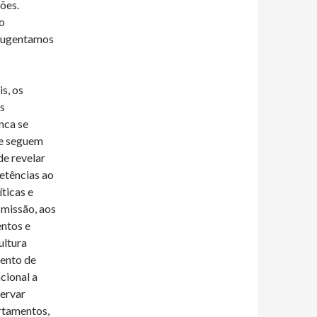
ções.
o
afugentamos
s, os
s
nca se
 e seguem
de revelar
etências ao
ticas e
 missão, aos
entos e
ultura
mento de
cional a
servar
rtamentos,