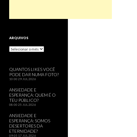
ARQUIVOS
Arquivos
QUANTOS LIKES VOCÊ
PODE DAR NUMA FOTO?
10:00
29 JUL 2026
ANSIEDADE E
ESPERANÇA: QUEM É O
TEU PÚBLICO?
08:00
25 JUL 2026
ANSIEDADE E
ESPERANÇA: SOMOS
DESERTORES DA
ETERNIDADE?
09:05
17 JUL 2026