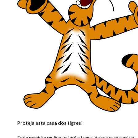
Proteja esta casa dos tigres!
Toda manhã a mulher vai até a frente de sua casa e grita: