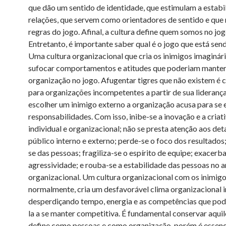
que dão um sentido de identidade, que estimulam a estabi
relações, que servem como orientadores de sentido e que
regras do jogo. Afinal, a cultura define quem somos no jog
Entretanto, é importante saber qual é o jogo que está sen
Uma cultura organizacional que cria os inimigos imaginár
sufocar comportamentos e atitudes que poderiam manter
organização no jogo. Afugentar tigres que não existem é 
para organizações incompetentes a partir de sua lideranç
escolher um inimigo externo a organização acusa para se 
responsabilidades. Com isso, inibe-se a inovação e a criat
individual e organizacional; não se presta atenção aos det
público interno e externo; perde-se o foco dos resultados
se das pessoas; fragiliza-se o espírito de equipe; exacerba
agressividade; e rouba-se a estabilidade das pessoas no 
organizacional. Um cultura organizacional com os inimigo
normalmente, cria um desfavorável clima organizacional i
desperdiçando tempo, energia e as competências que pod
la a se manter competitiva. É fundamental conservar aqui
define como pessoas e como organização, porém é essenc