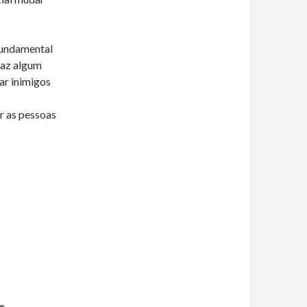
fundamental
faz algum
ar inimigos
ar as pessoas