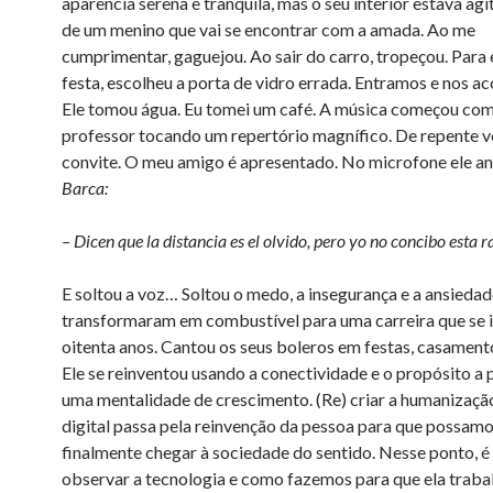
aparência serena e tranquila, mas o seu interior estava ag
de um menino que vai se encontrar com a amada. Ao me
cumprimentar, gaguejou. Ao sair do carro, tropeçou. Para 
festa, escolheu a porta de vidro errada. Entramos e nos 
Ele tomou água. Eu tomei um café. A música começou com
professor tocando um repertório magnífico. De repente v
convite. O meu amigo é apresentado. No microfone ele an
Barca:
– Dicen que la distancia es el olvido, pero yo no concibo esta
E soltou a voz… Soltou o medo, a insegurança e a ansiedad
transformaram em combustível para uma carreira que se i
oitenta anos. Cantou os seus boleros em festas, casament
Ele se reinventou usando a conectividade e o propósito a p
uma mentalidade de crescimento. (Re) criar a humanização
digital passa pela reinvenção da pessoa para que possam
finalmente chegar à sociedade do sentido. Nesse ponto, é
observar a tecnologia e como fazemos para que ela traba