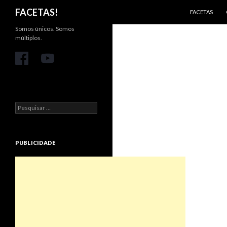
PULAR PARA 
Pesquisar
FACETAS!
FACETAS
Somos únicos. Somos
múltiplos.
Pesquisar
por:
PUBLICIDADE