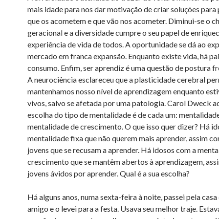
mais idade para nos dar motivação de criar soluções par
que os acometem e que vão nos acometer. Diminui-se o c
geracional e a diversidade cumpre o seu papel de enriquec
experiência de vida de todos. A oportunidade se dá ao ex
mercado em franca expansão. Enquanto existe vida, há pai
consumo. Enfim, ser aprendiz é uma questão de postura fre
A neurociência esclareceu que a plasticidade cerebral pe
mantenhamos nosso nível de aprendizagem enquanto est
vivos, salvo se afetada por uma patologia. Carol Dweck a
escolha do tipo de mentalidade é de cada um: mentalidade
mentalidade de crescimento. O que isso quer dizer? Há i
mentalidade fixa que não querem mais aprender, assim c
jovens que se recusam a aprender. Há idosos com a menta
crescimento que se mantêm abertos à aprendizagem, ass
jovens ávidos por aprender. Qual é a sua escolha?
Há alguns anos, numa sexta-feira à noite, passei pela cas
amigo e o levei para a festa. Usava seu melhor traje. Esta