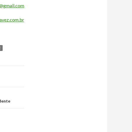
@gmail.com
vez.com.br
E
dente