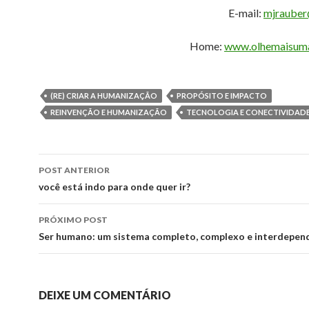
E-mail:
mjrauber
Home:
www.olhemaisuma
(RE) CRIAR A HUMANIZAÇÃO
PROPÓSITO E IMPACTO
REINVENÇÃO E HUMANIZAÇÃO
TECNOLOGIA E CONECTIVIDAD
Navegação
POST ANTERIOR
de
você está indo para onde quer ir?
posts
PRÓXIMO POST
Ser humano: um sistema completo, complexo e interdepen
DEIXE UM COMENTÁRIO