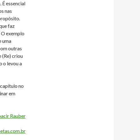
 É essencial
os nas
propósito.
que faz
o. O exemplo
e uma
 com outras
e (Re) criou
o o levou a
capítulo no
sinar em
acir Rauber
etas.com.br