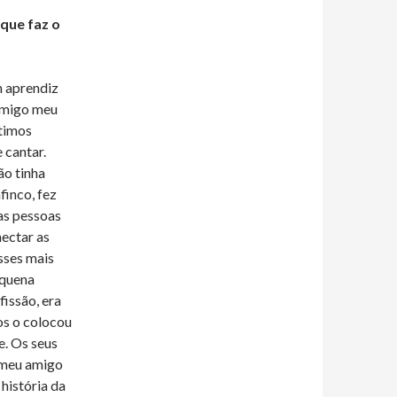
que faz o
m aprendiz
 amigo meu
ltimos
e cantar.
ão tinha
finco, fez
Das pessoas
nectar as
sses mais
equena
issão, era
os o colocou
e. Os seus
O meu amigo
 história da