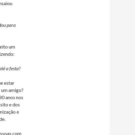
nsaiou
dou para
eito um
izendo:
té a festa?
ue estar
r um amigo?
 80 anos nos
sito e dos
nização e
de.
pessoas com