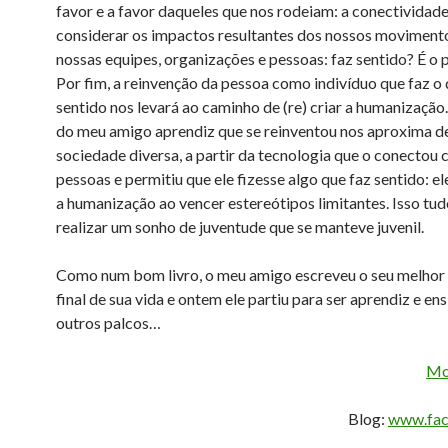
favor e a favor daqueles que nos rodeiam: a conectividade.
considerar os impactos resultantes dos nossos moviment
nossas equipes, organizações e pessoas: faz sentido? É o 
Por fim, a reinvenção da pessoa como indivíduo que faz o 
sentido nos levará ao caminho de (re) criar a humanizaçã
do meu amigo aprendiz que se reinventou nos aproxima d
sociedade diversa, a partir da tecnologia que o conectou
pessoas e permitiu que ele fizesse algo que faz sentido: el
a humanização ao vencer estereótipos limitantes. Isso tud
realizar um sonho de juventude que se manteve juvenil.
Como num bom livro, o meu amigo escreveu o seu melhor 
final de sua vida e ontem ele partiu para ser aprendiz e en
outros palcos…
Mo
Blog:
www.fac