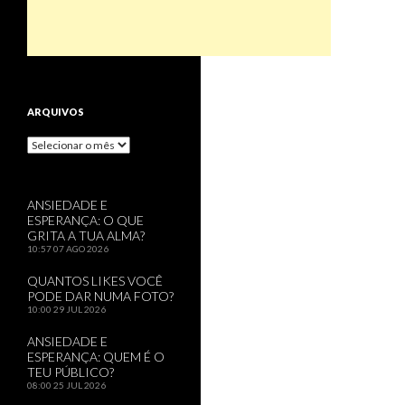
ARQUIVOS
Arquivos
ANSIEDADE E
ESPERANÇA: O QUE
GRITA A TUA ALMA?
10:57
07 AGO 2026
QUANTOS LIKES VOCÊ
PODE DAR NUMA FOTO?
10:00
29 JUL 2026
ANSIEDADE E
ESPERANÇA: QUEM É O
TEU PÚBLICO?
08:00
25 JUL 2026