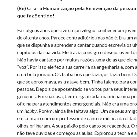
(Re) Criar a Humanização pela Reinvenção da pessoa 
que faz Sentido!
Faz alguns anos que tive um privilégio: conhecer um jove
de oitenta anos. Parece contraditório, mas não é. Era um
que se dispunha a aprender a cantar quando escrevia os ú
capítulos da sua vida. Ele trazia consigo o desejo juvenil d
Não havia cantado por muitas razões, uma delas que ele n
“voz”. Por isso ele fez a sua carreira na engenharia e, com a
uma bela jornada. Os trabalhos que fazia, os fazia bem. 
que se aproximava, as tratava bem. Tinha talento para co
pessoas. Depois de aposentado se voltou para seus intere
genuínos. Em sua casa, bem-organizada, mantinha uma p
oficina para atendimentos emergenciais. Não era uma prof
um
hobby
. Porém, ainda lhe faltava algo. Um de seus amig
em contato com um professor de canto e música da cidad
olhos brilharam. A sua paixão pelo canto se reacendeu. 
não teve dúvidas e começou as aulas. Explorou a teoria e a