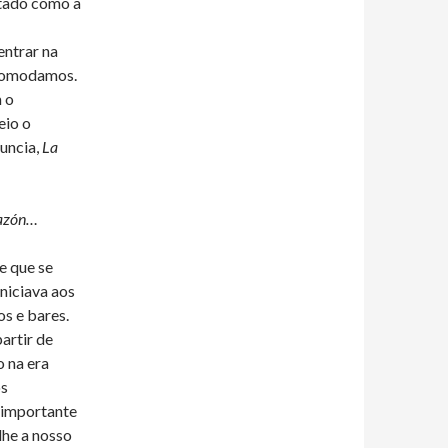
itado como a
entrar na
acomodamos.
 o
eio o
uncia,
La
 razón…
e que se
niciava aos
os e bares.
artir de
 na era
os
 importante
lhe a nosso