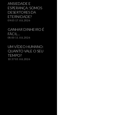
ANSIEDADE E
ESPERANÇA: SOMOS
DESERTORES DA
ETERNIDADE?
09:05
17 JUL 2026
GANHAR DINHEIRO É
FÁCIL…
08:00
11 JUL 2026
UM VÍDEO HUMANO:
QUANTO VALE O SEU
TEMPO?
10:37
03 JUL 2026