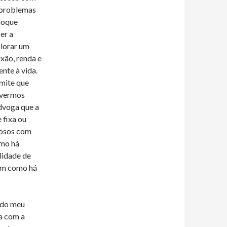
a problemas
hoque
er a
plorar um
xão, renda e
nte à vida.
rmite que
ivermos
dvoga que a
 fixa ou
dosos com
omo há
lidade de
im como há
a do meu
va com a