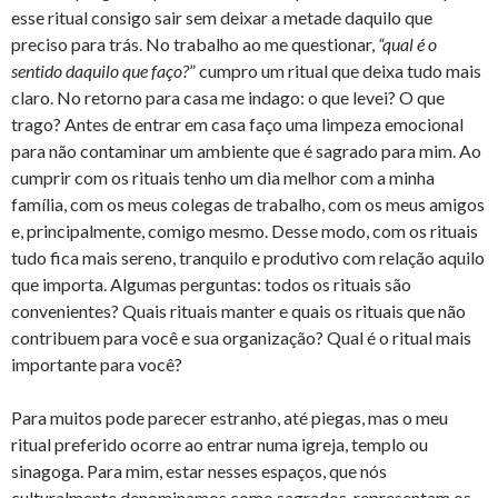
esse ritual consigo sair sem deixar a metade daquilo que
preciso para trás. No trabalho ao me questionar,
“qual é o
sentido daquilo que faço?
” cumpro um ritual que deixa tudo mais
claro. No retorno para casa me indago: o que levei? O que
trago? Antes de entrar em casa faço uma limpeza emocional
para não contaminar um ambiente que é sagrado para mim. Ao
cumprir com os rituais tenho um dia melhor com a minha
família, com os meus colegas de trabalho, com os meus amigos
e, principalmente, comigo mesmo. Desse modo, com os rituais
tudo fica mais sereno, tranquilo e produtivo com relação aquilo
que importa. Algumas perguntas: todos os rituais são
convenientes? Quais rituais manter e quais os rituais que não
contribuem para você e sua organização? Qual é o ritual mais
importante para você?
Para muitos pode parecer estranho, até piegas, mas o meu
ritual preferido ocorre ao entrar numa igreja, templo ou
sinagoga. Para mim, estar nesses espaços, que nós
culturalmente denominamos como sagrados, representam os