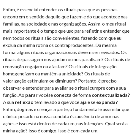
Enfim, é essencial entender os rituais para que as pessoas
encontrem o sentido daquilo que fazem e do que acontece nas
famílias, na sociedade e nas organizações. Assim, o meu ritual
mais importante é o tempo que uso para refletir e entender que
nem todos os rituais são convenientes, fazendo com que eu
exclua da minha rotina os contraproducentes. Da mesma
forma, alguns rituais organizacionais devem ser revisados. Os
rituais de passagem nos ajudam ou nos paralisam? Os rituais de
renovação engajam ou afastam? Os rituais de integração
homogeneízam ou mantém a unicidade? Os rituais de
valorização estimulam ou diminuem? Portanto, é preciso
observar e entender para avaliar se o ritual cumpre com a sua
função. Ao
parar
vocêse
conecta
de forma
contextualizada?
A sua
reflexão
tem levado a que você
aja
e se
expanda?
Enfim, dogmas e crenças a parte, o fundamental é assimilar que
o único pecado na nossa conduta é a ausência de amor nas
ações e isso está dentro de cada um, nas intenções. Qual será a
minha ação? Isso é comigo. Isso é com cada um.