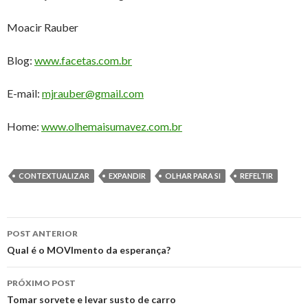
Moacir Rauber
Blog:
www.facetas.com.br
E-mail:
mjrauber@gmail.com
Home:
www.olhemaisumavez.com.br
CONTEXTUALIZAR
EXPANDIR
OLHAR PARA SI
REFELTIR
Navegação
POST ANTERIOR
de
Qual é o MOVImento da esperança?
posts
PRÓXIMO POST
Tomar sorvete e levar susto de carro