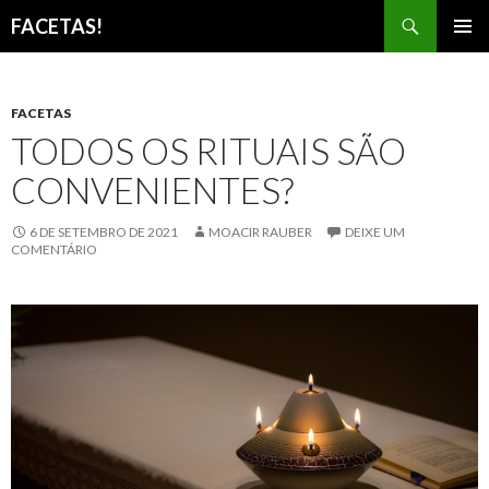
Pesquisar
FACETAS!
PULAR
MENU
PARA
PRINCI
O
CONTEÚDO
FACETAS
TODOS OS RITUAIS SÃO
CONVENIENTES?
6 DE SETEMBRO DE 2021
MOACIR RAUBER
DEIXE UM
COMENTÁRIO