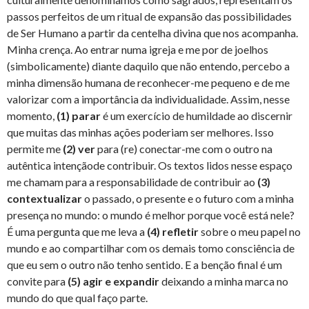
passos perfeitos de um ritual de expansão das possibilidades
de Ser Humano a partir da centelha divina que nos acompanha.
Minha crença. Ao entrar numa igreja e me por de joelhos
(simbolicamente) diante daquilo que não entendo, percebo a
minha dimensão humana de reconhecer-me pequeno e de me
valorizar com a importância da individualidade. Assim, nesse
momento,
(1)
parar
é um exercício de humildade ao discernir
que muitas das minhas ações poderiam ser melhores. Isso
permite me
(2)
ver
para (re) conectar-me com o outro na
autêntica intençãode contribuir. Os textos lidos nesse espaço
me chamam para a responsabilidade de contribuir ao
(3)
contextualizar
o passado, o presente e o futuro com a minha
presença no mundo: o mundo é melhor porque você está nele?
É uma pergunta que me leva a
(4) refletir
sobre o meu papel no
mundo e ao compartilhar com os demais tomo consciência de
que eu sem o outro não tenho sentido. E a benção final é um
convite para
(5) agir e expandir
deixando a minha marca no
mundo do que qual faço parte.