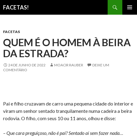
Pesquisar
FACETAS!
PULAR
MENU
PARA
PRINCI
O
CONTEÚDO
FACETAS
QUEM É O HOMEM À BEIRA
DA ESTRADA?
24 DE JUNHO DE 2022
MOACIR RAUBER
DEIXE UM
COMENTÁRIO
Pai e filho cruzavam de carro uma pequena cidade do interior e
viram um senhor sentado tranquilamente numa cadeira a beira
rodovia. O filho, com seus 10 ou 11 anos, olhou e disse:
– Que cara preguiçoso, não é pai? Sentado aí sem fazer nada…