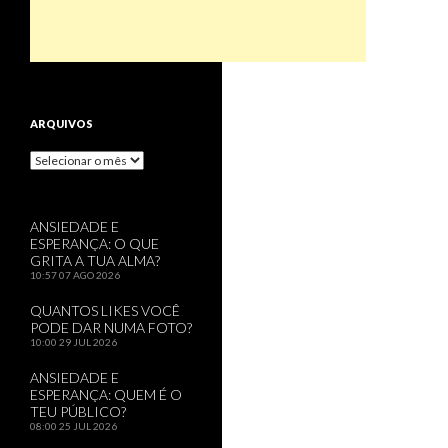
ARQUIVOS
Arquivos
ANSIEDADE E
ESPERANÇA: O QUE
GRITA A TUA ALMA?
10:57
07 AGO 2026
QUANTOS LIKES VOCÊ
PODE DAR NUMA FOTO?
10:00
29 JUL 2026
ANSIEDADE E
ESPERANÇA: QUEM É O
TEU PÚBLICO?
08:00
25 JUL 2026