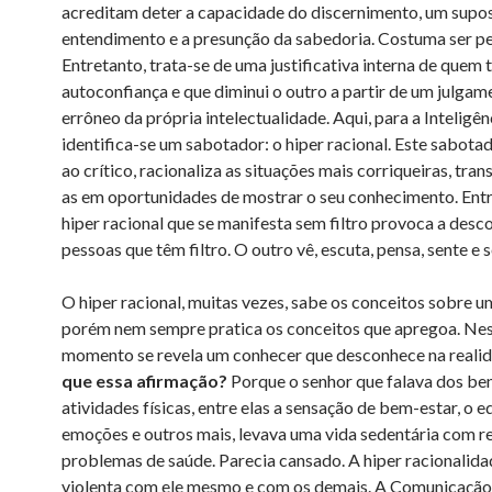
acreditam deter a capacidade do discernimento, um supo
entendimento e a presunção da sabedoria. Costuma ser p
Entretanto, trata-se de uma justificativa interna de quem 
autoconfiança e que diminui o outro a partir de um julgam
errôneo da própria intelectualidade. Aqui, para a Inteligên
identifica-se um sabotador: o hiper racional. Este sabotad
ao crítico, racionaliza as situações mais corriqueiras, tr
as em oportunidades de mostrar o seu conhecimento. Entr
hiper racional que se manifesta sem filtro provoca a des
pessoas que têm filtro. O outro vê, escuta, pensa, sente e s
O hiper racional, muitas vezes, sabe os conceitos sobre u
porém nem sempre pratica os conceitos que apregoa. Ne
momento se revela um conhecer que desconhece na reali
que essa afirmação?
Porque o senhor que falava dos ben
atividades físicas, entre elas a sensação de bem-estar, o e
emoções e outros mais, levava uma vida sedentária com r
problemas de saúde. Parecia cansado. A hiper racionalida
violenta com ele mesmo e com os demais. A Comunicaçã