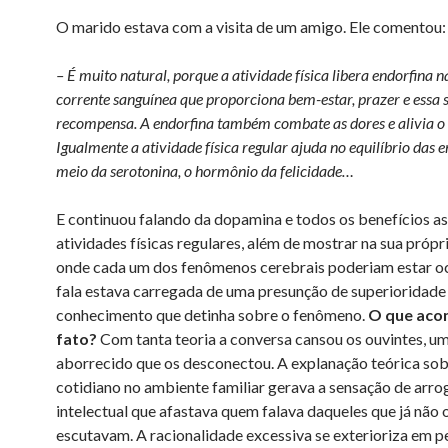
O marido estava com a visita de um amigo. Ele comentou:
– É muito natural, porque a atividade física libera endorfina n
corrente sanguínea que proporciona bem-estar, prazer e essa 
recompensa. A endorfina também combate as dores e alivia o 
Igualmente a atividade física regular ajuda no equilíbrio das
meio da serotonina, o hormônio da felicidade…
E continuou falando da dopamina e todos os benefícios a
atividades físicas regulares, além de mostrar na sua próp
onde cada um dos fenômenos cerebrais poderiam estar o
fala estava carregada de uma presunção de superioridade
conhecimento que detinha sobre o fenômeno.
O que aco
fato?
Com tanta teoria a conversa cansou os ouvintes, u
aborrecido que os desconectou. A explanação teórica sob
cotidiano no ambiente familiar gerava a sensação de arro
intelectual que afastava quem falava daqueles que já não 
escutavam. A racionalidade excessiva se exterioriza em p