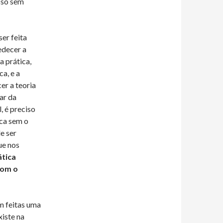
sso sem
er feita
edecer a
a prática,
ca, e a
er a teoria
ar da
, é preciso
ica sem o
e ser
ue nos
ática
com o
m feitas uma
xiste na