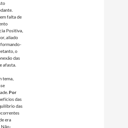
sto
edante.
tem falta de
ento
cia Positiva,
or, aliado
ansformando-
etanto, o
conexão das
e afasta.
m tema,
sse
dade.
Por
efícios das
quilíbrio das
ecorrentes
de era
o Não-