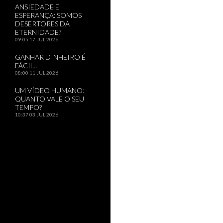
ANSIEDADE E
ESPERANÇA: SOMOS
DESERTORES DA
ETERNIDADE?
09:05
17 JUL 2026
GANHAR DINHEIRO É
FÁCIL…
08:00
11 JUL 2026
UM VÍDEO HUMANO:
QUANTO VALE O SEU
TEMPO?
10:37
03 JUL 2026