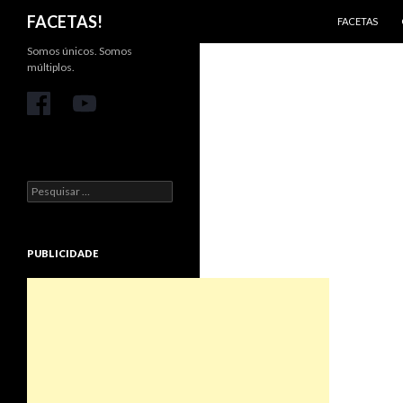
PULAR PARA 
Pesquisar
FACETAS!
FACETAS
Somos únicos. Somos
múltiplos.
Pesquisar
por:
PUBLICIDADE