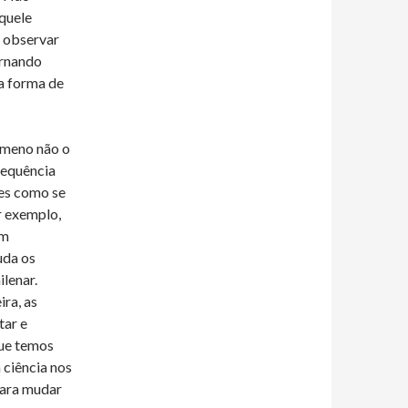
aquele
a observar
ernando
a forma de
ômeno não o
requência
es como se
r exemplo,
em
uda os
ilenar.
ira, as
tar e
que temos
 ciência nos
para mudar