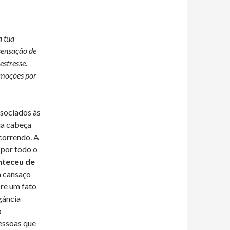
a tua
sensação de
estresse.
 emoções por
ssociados às
ria cabeça
correndo. A
 por todo o
nteceu de
m cansaço
re um fato
gância
o
essoas que