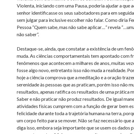
Violenta, iniciando com uma Pausa, poderia ajudar a que 
senhor identificasse os seus sabotadores para em seguid
sem julgar para inclusive escolher não falar. Como diria F
Pessoa “Quem sabe, mas não sabe aplicar…” revela “…um
não saber”.
Destaque-se, ainda, que constatar a existência de um fen
muda. As ciências comportamentais tem apontado com f
fenômenos que acontecem a milhares de anos, muitas vez
fosse algo novo, entretanto isso não muda a realidade. Po
hoje a ciência comprova que a meditação e a oração traz
serenidade às pessoas que as praticam, porém isso não m
resultados, apenas ratifica os resultados de uma prática m
Saber e não praticar não produz resultados. De igual mane
atividades físicas cumprem com a função de gerar bem es
felicidade durante toda a trajetória humana na terra, por
um corpo feito para se mover. Não se faz necessário que a
diga isso, embora seja importante que se usem os dados 