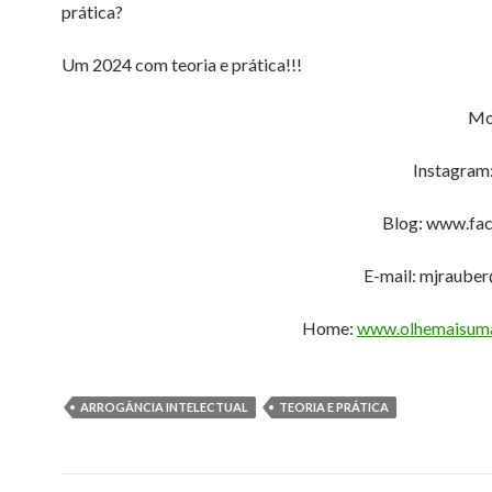
prática?
Um 2024 com teoria e prática!!!
Mo
Instagram
Blog: www.fac
E-mail: mjraube
Home:
www.olhemaisuma
ARROGÂNCIA INTELECTUAL
TEORIA E PRÁTICA
Navegação