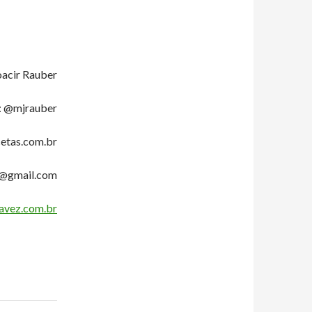
acir Rauber
: @mjrauber
etas.com.br
r@gmail.com
vez.com.br