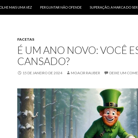
O CONTEÚDO
OLHE MAIS UMA VEZ
PERGUNTAR NÃO OFENDE
SUPERAÇÃO, A MARCA DO SE
FACETAS
É UM ANO NOVO: VOCÊ E
CANSADO?
15 DE JANEIRO DE 2024
MOACIR RAUBER
DEIXE UM COM