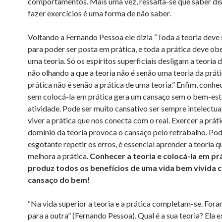
comportamentos. Mais uma vez, ressalta-se que saber di
fazer exercícios é uma forma de não saber.
Voltando a Fernando Pessoa ele dizia “Toda a teoria deve s
para poder ser posta em prática, e toda a prática deve ob
uma teoria. Só os espíritos superficiais desligam a teoria d
não olhando a que a teoria não é senão uma teoria da práti
prática não é senão a prática de uma teoria.” Enfim, conhec
sem colocá-la em prática gera um cansaço sem o bem-est
atividade. Pode ser muito cansativo ser sempre intelectual
viver a prática que nos conecta com o real. Exercer a prát
domínio da teoria provoca o cansaço pelo retrabalho. Pod
esgotante repetir os erros, é essencial aprender a teoria q
melhora a prática.
Conhecer a teoria e colocá-la em pr
produz todos os benefícios de uma vida bem vivida 
cansaço do bem!
“Na vida superior a teoria e a prática completam-se. Fora
para a outra” (Fernando Pessoa). Qual é a sua teoria? Ela e