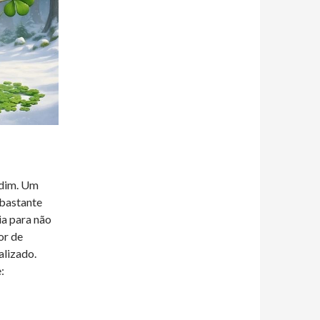
rdim. Um
 bastante
ia para não
or de
alizado.
: