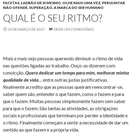
FACETAS
,
LADRÃO DE SI MESMO
,
OLHE MAIS UMA VEZ
,
PERGUNTAR
NÃO OFENDE
,
SUPERAÇÃO, A MARCA DO SER HUMANO
QUAL É O SEU RITMO?
30 DE MARÇO DE 2017
DEIXE UM COMENTÁRIO
Mais e mais vejo pessoas querendo diminuir o ritmo de vida
nas questões ligadas ao trabalho. Ouço-as dizerem com
convicção,
Quero dedicar um tempo para mim, melhorar minha
qualidade de vida…
entre outras justas justificativas.
Realmente acredito que as pessoas queiram reencontrar-se,
saber quem são, entender o que fazem, como o fazem e para
que o fazem. Muitas pessoas simplesmente fazem sem saber
para que o fazem. São tantas as atividades, as obrigações
sociais e profissionais que terminam por perder a identidade e
o ritmo. Finalmente começam a sentir a necessidade de dar um
sentido ao que fazem e a própria vida.