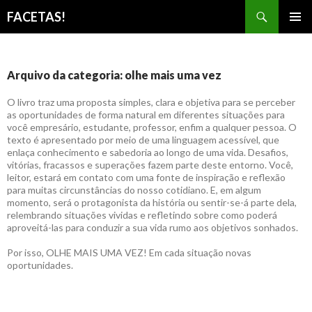
Pesquisar
FACETAS!
PULAR
MENU
PARA
PRINCI
O
CONTEÚDO
Arquivo da categoria: olhe mais uma vez
O livro traz uma proposta simples, clara e objetiva para se perceber
as oportunidades de forma natural em diferentes situações para
você empresário, estudante, professor, enfim a qualquer pessoa. O
texto é apresentado por meio de uma linguagem acessível, que
enlaça conhecimento e sabedoria ao longo de uma vida. Desafios,
vitórias, fracassos e superações fazem parte deste entorno. Você,
leitor, estará em contato com uma fonte de inspiração e reflexão
para muitas circunstâncias do nosso cotidiano. E, em algum
momento, será o protagonista da história ou sentir-se-á parte dela,
relembrando situações vividas e refletindo sobre como poderá
aproveitá-las para conduzir a sua vida rumo aos objetivos sonhados.
Por isso, OLHE MAIS UMA VEZ! Em cada situação novas
oportunidades.