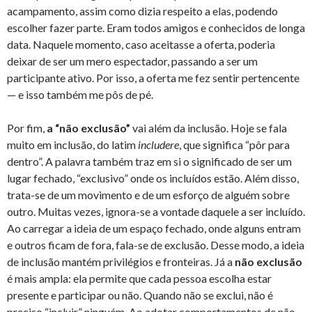
acampamento, assim como dizia respeito a elas, podendo
escolher fazer parte. Eram todos amigos e conhecidos de longa
data. Naquele momento, caso aceitasse a oferta, poderia
deixar de ser um mero espectador, passando a ser um
participante ativo. Por isso, a oferta me fez sentir pertencente
— e isso também me pôs de pé.
Por fim,
a “não exclusão”
vai além da inclusão. Hoje se fala
muito em inclusão, do latim
includere
, que significa “pôr para
dentro”. A palavra também traz em si o significado de ser um
lugar fechado, “exclusivo” onde os incluídos estão. Além disso,
trata-se de um movimento e de um esforço de alguém sobre
outro. Muitas vezes, ignora-se a vontade daquele a ser incluído.
Ao carregar a ideia de um espaço fechado, onde alguns entram
e outros ficam de fora, fala-se de exclusão. Desse modo, a ideia
de inclusão mantém privilégios e fronteiras. Já a
não exclusão
é mais ampla: ela permite que cada pessoa escolha estar
presente e participar ou não. Quando não se exclui, não é
preciso “incluir” ninguém. Ao adotar comportamentos de não