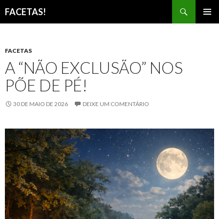
Pesquisar
FACETAS!
PULAR
MENU
PARA
PRINCI
O
CONTEÚDO
FACETAS
A “NÃO EXCLUSÃO” NOS
PÕE DE PÉ!
30 DE MAIO DE 2026
DEIXE UM COMENTÁRIO