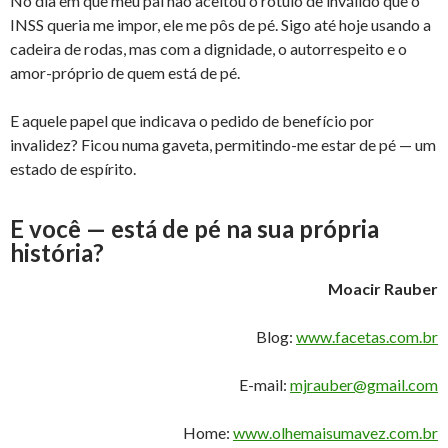
No dia em que meu pai não aceitou o rótulo de inválido que o
INSS queria me impor, ele me pôs de pé. Sigo até hoje usando a
cadeira de rodas, mas com a dignidade, o autorrespeito e o
amor-próprio de quem está de pé.
E aquele papel que indicava o pedido de benefício por
invalidez? Ficou numa gaveta, permitindo-me estar de pé — um
estado de espírito.
E você — está de pé na sua própria
história?
Moacir Rauber
Blog:
www.facetas.com.br
E-mail:
mjrauber@gmail.com
Home:
www.olhemaisumavez.com.br