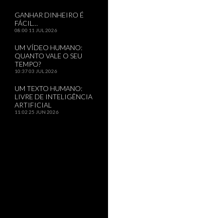
GANHAR DINHEIRO É
FÁCIL…
08:00
11 JUL 2026
UM VÍDEO HUMANO:
QUANTO VALE O SEU
TEMPO?
10:37
03 JUL 2026
UM TEXTO HUMANO:
LIVRE DE INTELIGÊNCIA
ARTIFICIAL
11:02
25 JUN 2026