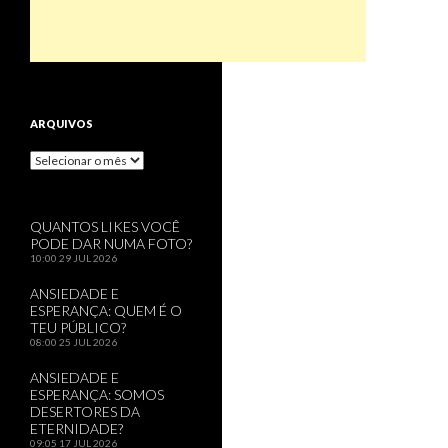
ARQUIVOS
Arquivos
QUANTOS LIKES VOCÊ
PODE DAR NUMA FOTO?
10:00
29 JUL 2026
ANSIEDADE E
ESPERANÇA: QUEM É O
TEU PÚBLICO?
08:00
25 JUL 2026
ANSIEDADE E
ESPERANÇA: SOMOS
DESERTORES DA
ETERNIDADE?
09:05
17 JUL 2026