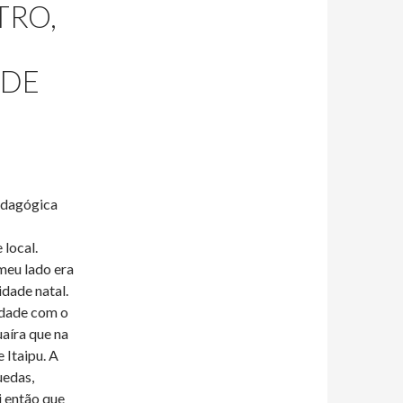
TRO,
 DE
edagógica
local.
meu lado era
dade natal.
cidade com o
aíra que na
Itaipu. A
uedas,
i então que