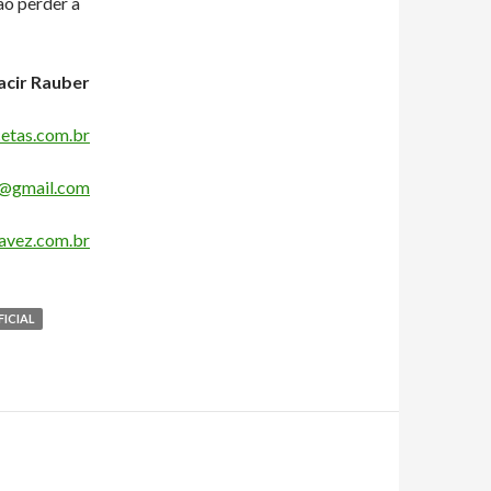
ão perder a
cir Rauber
etas.com.br
@gmail.com
vez.com.br
FICIAL