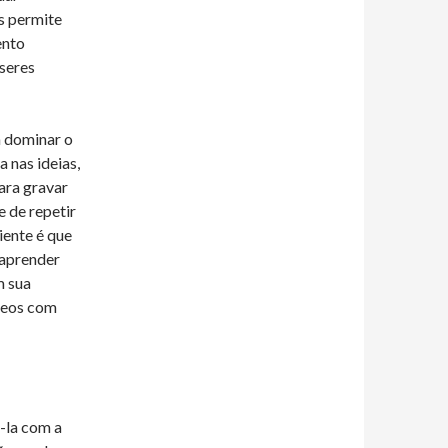
s permite
ento
seres
a dominar o
a nas ideias,
ara gravar
e de repetir
iente é que
 aprender
m sua
deos com
á-la com a