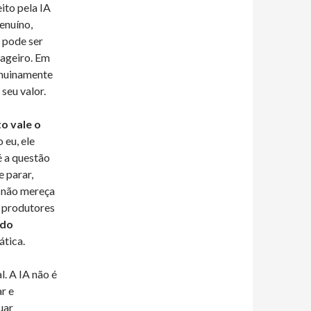
ito pela IA
enuíno,
r pode ser
ssageiro. Em
enuinamente
seu valor.
o vale o
 eu, ele
é a questão
e parar,
r não mereça
 produtores
údo
ática.
l. A IA não é
r e
uar