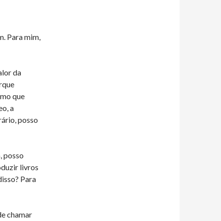
m. Para mim,
alor da
rque
imo que
eo, a
rário, posso
, posso
duzir livros
disso? Para
ode chamar