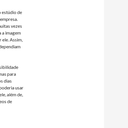
o estúdio de
a empresa.
uitas vezes
ra a imagem
 ele. Assim,
 dependiam
sibilidade
emas para
os dias
poderia usar
le, além de,
eos de