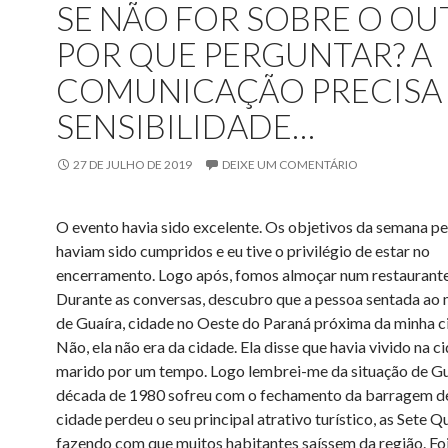
SE NÃO FOR SOBRE O OU
POR QUE PERGUNTAR? A
COMUNICAÇÃO PRECISA
SENSIBILIDADE…
27 DE JULHO DE 2019
DEIXE UM COMENTÁRIO
O evento havia sido excelente. Os objetivos da semana p
haviam sido cumpridos e eu tive o privilégio de estar no
encerramento. Logo após, fomos almoçar num restaurante 
Durante as conversas, descubro que a pessoa sentada ao 
de Guaíra, cidade no Oeste do Paraná próxima da minha ci
Não, ela não era da cidade. Ela disse que havia vivido na 
marido por um tempo. Logo lembrei-me da situação de Gu
década de 1980 sofreu com o fechamento da barragem de 
cidade perdeu o seu principal atrativo turístico, as Sete Q
fazendo com que muitos habitantes saíssem da região. Fo