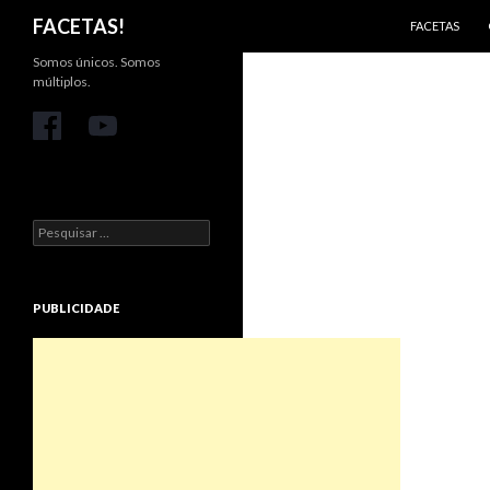
PULAR PARA 
Pesquisar
FACETAS!
FACETAS
Somos únicos. Somos
múltiplos.
Pesquisar
por:
PUBLICIDADE