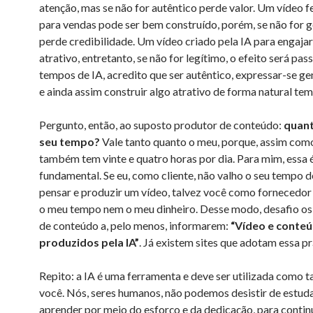
atenção, mas se não for autêntico perde valor. Um vídeo fe
para vendas pode ser bem construído, porém, se não for g
perde credibilidade. Um vídeo criado pela IA para engaja
atrativo, entretanto, se não for legítimo, o efeito será pa
tempos de IA, acredito que ser autêntico, expressar-se g
e ainda assim construir algo atrativo de forma natural tem 
Pergunto, então, ao suposto produtor de conteúdo:
quant
seu tempo?
Vale tanto quanto o meu, porque, assim como
também tem vinte e quatro horas por dia. Para mim, essa 
fundamental. Se eu, como cliente, não valho o seu tempo d
pensar e produzir um vídeo, talvez você como fornecedo
o meu tempo nem o meu dinheiro. Desse modo, desafio os
de conteúdo a, pelo menos, informarem:
“Vídeo e conte
produzidos pela IA”
. Já existem sites que adotam essa pr
Repito: a IA é uma ferramenta e deve ser utilizada como ta
você. Nós, seres humanos, não podemos desistir de estuda
aprender por meio do esforço e da dedicação, para contin