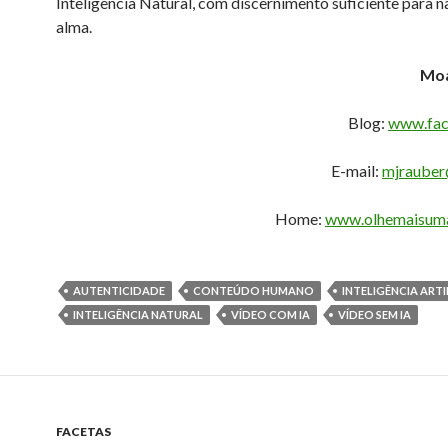
Inteligência Natural, com discernimento suficiente para n
alma.
Moa
Blog:
www.fac
E-mail:
mjrauber
Home:
www.olhemaisuma
AUTENTICIDADE
CONTEÚDO HUMANO
INTELIGÊNCIA ARTI
INTELIGÊNCIA NATURAL
VÍDEO COM IA
VÍDEO SEM IA
FACETAS