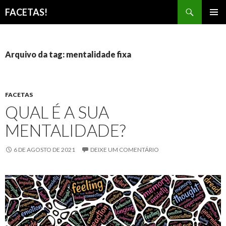
Pesquisar
FACETAS!
PULAR
MENU
PARA
PRINCI
O
CONTEÚDO
Arquivo da tag: mentalidade fixa
FACETAS
QUAL É A SUA
MENTALIDADE?
6 DE AGOSTO DE 2021
DEIXE UM COMENTÁRIO