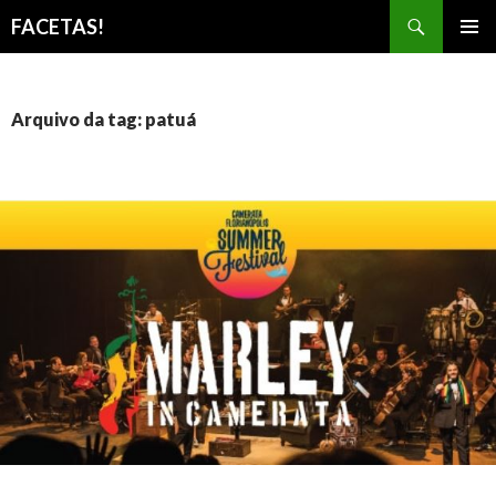
Pesquisar
FACETAS!
PULAR
MENU
PARA
PRINCI
O
CONTEÚDO
Arquivo da tag: patuá