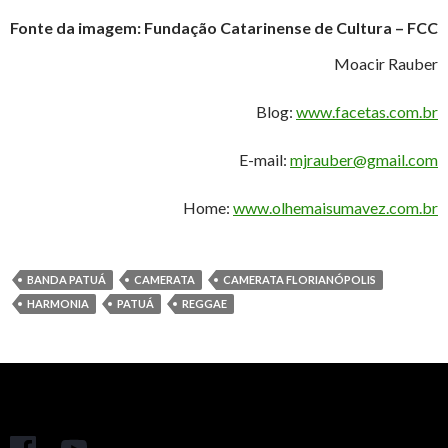
Fonte da imagem: Fundação Catarinense de Cultura – FCC
Moacir Rauber
Blog:
www.facetas.com.br
E-mail:
mjrauber@gmail.com
Home:
www.olhemaisumavez.com.br
BANDA PATUÁ
CAMERATA
CAMERATA FLORIANÓPOLIS
HARMONIA
PATUÁ
REGGAE