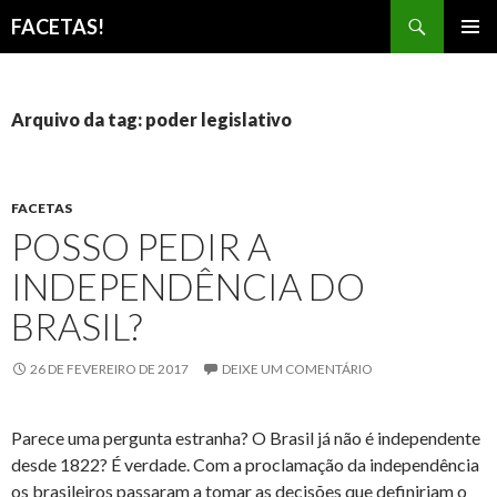
Pesquisar
FACETAS!
PULAR
MENU
PARA
PRINCI
O
CONTEÚDO
Arquivo da tag: poder legislativo
FACETAS
POSSO PEDIR A
INDEPENDÊNCIA DO
BRASIL?
26 DE FEVEREIRO DE 2017
DEIXE UM COMENTÁRIO
Parece uma pergunta estranha? O Brasil já não é independente
desde 1822? É verdade. Com a proclamação da independência
os brasileiros passaram a tomar as decisões que definiriam o