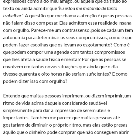
expressões como a do meu amigo, ou àquela que dá título ao
texto ou ainda admitir que
“eu estou me matando de tanto
trabalhar”
. A questão que me chama a atenção é que as pessoas
não falam disso com pesar. Elas admitem essa realidade insana
com orgulho. Parece-me um contrassenso, pois se cada um tem
autonomia para determinar os seus compromissos, como é que
podem fazer escolhas que os levam ao esgotamento? Como é
que podem compor uma agenda com tantos compromissos
que lhes afeta a saúde física e mental? Por que as pessoas se
envolvem em tantas novas situações que ainda que o dia
tivesse quarenta e oito horas não seriam suficientes? E como
podem dizer isso com orgulho?
Entendo que muitas pessoas imprimem, ou dizem imprimir, um
ritmo de vida acima daquele considerado saudável
simplesmente para dar a impressão de serem úteis e
importantes. Também me parece que muitas pessoas até
gostariam de diminuir o próprio ritmo, mas elas estão presas
àquilo que o dinheiro pode comprar que não conseguem abrir