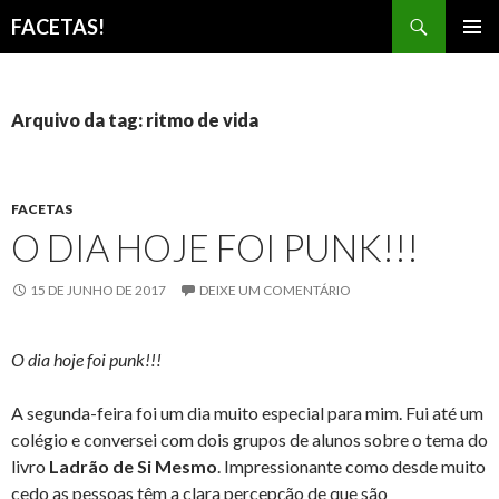
Pesquisar
FACETAS!
PULAR
MENU
PARA
PRINCI
O
CONTEÚDO
Arquivo da tag: ritmo de vida
FACETAS
O DIA HOJE FOI PUNK!!!
15 DE JUNHO DE 2017
DEIXE UM COMENTÁRIO
O dia hoje foi punk!!!
A segunda-feira foi um dia muito especial para mim. Fui até um
colégio e conversei com dois grupos de alunos sobre o tema do
livro
Ladrão de Si Mesmo
. Impressionante como desde muito
cedo as pessoas têm a clara percepção de que são