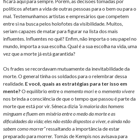
ficará aqui para sempre. Porém, as decisões tomadas por
políticos afetam a vida de outras pessoas para o bem ou para o
mal. Testemunhamos artistas e empresários que competem
entre si na busca pelos holofotes da visibilidade. Muitos,
seriam capazes de matar para figurar na lista dos mais
influentes. Influentes no quê? Enfim, não importa o seu papel no
mundo, importa a sua escolha. Qual é a sua escolha na vida, uma
vez que a morte já está garantida?
Os frades se recordavam mutuamente da inevitabilidade da
morte. O general tinha os soldados para o relembrar dessa
realidade.
E você, quais as estratégias para ter isso em
mente?
O equilíbrio entre o
memento mori
e o
memento vivere
nos brinda a consciência de que o tempo que passou é parte da
morte que está por vir. Sêneca dizia
“a maioria dos homens
minguam e fluem em miséria entre o medo da morte e as
dificuldades da vida; eles não estão dispostos a viver, e ainda não
sabem como morrer”
ressaltando a importância de estar
preparado para morrer. Tomás de Kempis nos avisava para