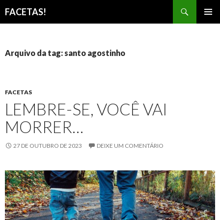
Pesquisar
FACETAS!
PULAR
MENU
PARA
PRINCI
O
CONTEÚDO
Arquivo da tag: santo agostinho
FACETAS
LEMBRE-SE, VOCÊ VAI
MORRER…
27 DE OUTUBRO DE 2023
DEIXE UM COMENTÁRIO