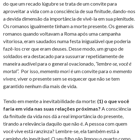
do que um recado lúgubre se trata de um convite para
aproveitar a vida com a consciência de sua finitude, dando-nos
a devida dimensão da importância de vivê-la em sua plenitude.
Os romanos igualmente tinham a morte presente. Os generais
romanos quando voltavam a Roma após uma campanha
vitoriosa, eram saudados numa festa inigualável que poderia
fazê-los crer que eram deuses. Desse modo, um grupo de
soldados era destacado para sussurrar repetidamente de
maneira audível para o general ovacionado,
“lembre-se, você é
mortal”.
Por isso,
memento mori
é um convite para o
memento
vivere,
viver o presente sem se esquecer que não se tem
garantido nenhum dia mais de vida.
Tendo em mente a inevitabilidade da morte:
(1) o que você
faria em vida nas suas relações próximas?
A consciência
da finitude da vida nos dá a real importância do presente,
tirando a relevância daquilo que não é. A pessoa com quem
você vive está ranzinza? Lembre-se, ela também está a
caminho do inevitável. O seu filho não limpou o quarto como