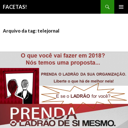
Pesquisar
FACETAS!
PULAR
MENU
PARA
PRINCI
O
CONTEÚDO
Arquivo da tag: telejornal