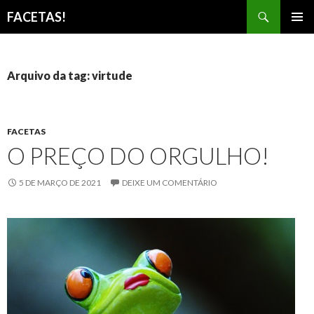
Pesquisar
FACETAS!
PULAR
MENU
PARA
PRINCI
O
CONTEÚDO
Arquivo da tag: virtude
FACETAS
O PREÇO DO ORGULHO!
5 DE MARÇO DE 2021
DEIXE UM COMENTÁRIO