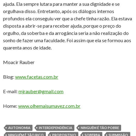
ajuda. Ela sempre lutara para manter a sua dignidade e se
orgulhava disso. Entretanto, após os diálogos internos
profundos ela conseguiu ver que a chefe tinha razão. Ela estava
disposta a abrir-se para receber ajuda, porque o preço do
orgulho, da soberba e da arrogância seria a não realização do
sonho de fazer uma faculdade. Foi assim que ela se formou aos
quarenta anos de idade.
Moacir Rauber
Blog:
www.facetas.com.br
E-mail:
mjrauber@gmail.com
Home:
www.olhemaisumavez.com.br
AUTONOMIA
INTERDEPENDÊNCIA
NINGUÉM É TÃO POBRE
NINGUÉM É TÃO RICO
PROPOSITIVO
SOBERBA
SUBMISSÃO