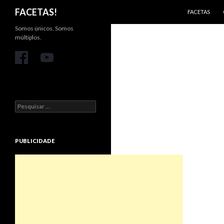
PULAR PARA 
Pesquisar
FACETAS!
FACETAS
Somos únicos. Somos
múltiplos.
Pesquisar
por:
PUBLICIDADE