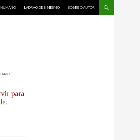
R HUMANO
LADRÃO DE SI MESMO
SOBRE O AUTOR
TÁRIO
vir para
la.