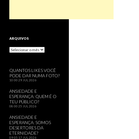
ARQUIVOS
Arquivos
QUANTOS LIKES VOCÊ
PODE DAR NUMA FOTO?
10:00
29 JUL 2026
ANSIEDADE E
ESPERANÇA: QUEM É O
TEU PÚBLICO?
08:00
25 JUL 2026
ANSIEDADE E
ESPERANÇA: SOMOS
DESERTORES DA
ETERNIDADE?
09:05
17 JUL 2026