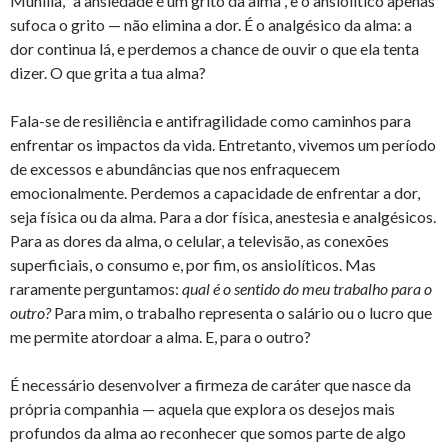
Munilla, “a ansiedade é um grito da alma”, e o ansiolítico apenas
sufoca o grito — não elimina a dor. É o analgésico da alma: a
dor continua lá, e perdemos a chance de ouvir o que ela tenta
dizer. O que grita a tua alma?
Fala-se de resiliência e antifragilidade como caminhos para
enfrentar os impactos da vida. Entretanto, vivemos um período
de excessos e abundâncias que nos enfraquecem
emocionalmente. Perdemos a capacidade de enfrentar a dor,
seja física ou da alma. Para a dor física, anestesia e analgésicos.
Para as dores da alma, o celular, a televisão, as conexões
superficiais, o consumo e, por fim, os ansiolíticos. Mas
raramente perguntamos:
qual é o sentido do meu trabalho para o
outro?
Para mim, o trabalho representa o salário ou o lucro que
me permite atordoar a alma. E, para o outro?
É necessário desenvolver a firmeza de caráter que nasce da
própria companhia — aquela que explora os desejos mais
profundos da alma ao reconhecer que somos parte de algo