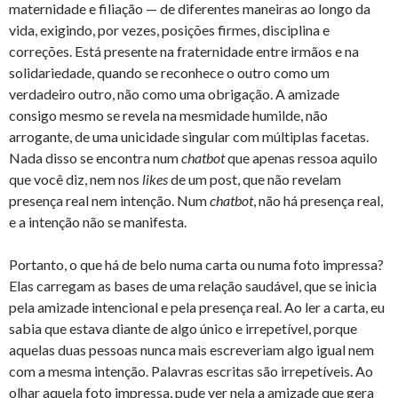
maternidade e filiação — de diferentes maneiras ao longo da
vida, exigindo, por vezes, posições firmes, disciplina e
correções. Está presente na fraternidade entre irmãos e na
solidariedade, quando se reconhece o outro como um
verdadeiro outro, não como uma obrigação. A amizade
consigo mesmo se revela na mesmidade humilde, não
arrogante, de uma unicidade singular com múltiplas facetas.
Nada disso se encontra num
chatbot
que apenas ressoa aquilo
que você diz, nem nos
likes
de um post, que não revelam
presença real nem intenção. Num
chatbot
, não há presença real,
e a intenção não se manifesta.
Portanto, o que há de belo numa carta ou numa foto impressa?
Elas carregam as bases de uma relação saudável, que se inicia
pela amizade intencional e pela presença real. Ao ler a carta, eu
sabia que estava diante de algo único e irrepetível, porque
aquelas duas pessoas nunca mais escreveriam algo igual nem
com a mesma intenção. Palavras escritas são irrepetíveis. Ao
olhar aquela foto impressa, pude ver nela a amizade que gera