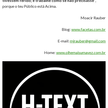
tivessem ferido; e trabalhe como se não precisasse”
,
porque o teu Público está Acima.
Moacir Rauber
Blog:
www.facetas.com.br
E-mail:
mjrauber@gmail.com
Home:
www.olhemaisumavez.com.br