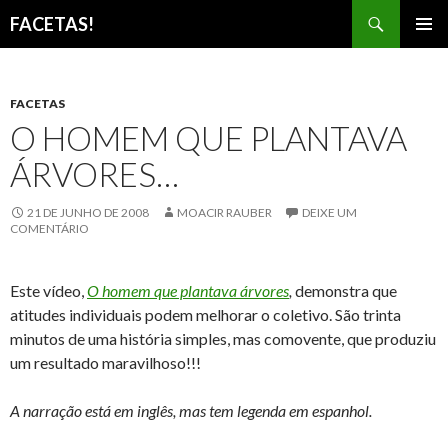
Pesquisar
FACETAS!
PULAR
MENU
PARA
PRINCI
O
CONTEÚDO
FACETAS
O HOMEM QUE PLANTAVA
ÁRVORES…
21 DE JUNHO DE 2008
MOACIR RAUBER
DEIXE UM
COMENTÁRIO
Este vídeo,
O homem que plantava árvores
,
demonstra que
atitudes individuais podem melhorar o coletivo. São trinta
minutos de uma história simples, mas comovente, que produziu
um resultado maravilhoso!!!
A narração está em inglês, mas tem legenda em espanhol.