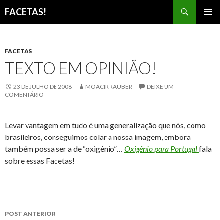
Pesquisar
FACETAS!
PULAR
MENU
PARA
PRINCI
O
CONTEÚDO
FACETAS
TEXTO EM OPINIÃO!
23 DE JULHO DE 2008
MOACIR RAUBER
DEIXE UM
COMENTÁRIO
Levar vantagem em tudo é uma generalização que nós, como
brasileiros, conseguimos colar a nossa imagem, embora
também possa ser a de “oxigênio”…
Oxigênio para Portugal
fala
sobre essas Facetas!
Navegação
POST ANTERIOR