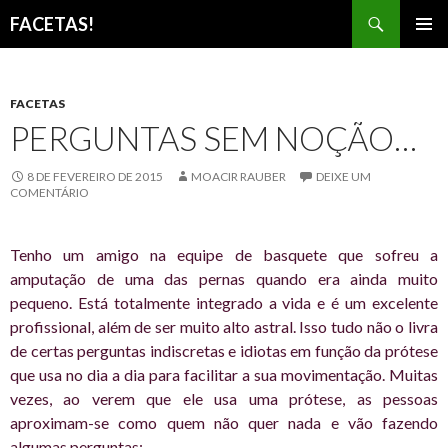
Pesquisar
FACETAS!
PULAR
MENU
PARA
PRINCI
O
CONTEÚDO
FACETAS
PERGUNTAS SEM NOÇÃO…
8 DE FEVEREIRO DE 2015
MOACIR RAUBER
DEIXE UM
COMENTÁRIO
Tenho um amigo na equipe de basquete que sofreu a
amputação de uma das pernas quando era ainda muito
pequeno. Está totalmente integrado a vida e é um excelente
profissional, além de ser muito alto astral. Isso tudo não o livra
de certas perguntas indiscretas e idiotas em função da prótese
que usa no dia a dia para facilitar a sua movimentação. Muitas
vezes, ao verem que ele usa uma prótese, as pessoas
aproximam-se como quem não quer nada e vão fazendo
algumas perguntas: