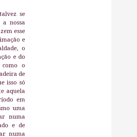
talvez se
 a nossa
azem esse
ximação e
aldade, o
ação e do
e como o
adeira de
e isso só
te aquela
ríodo em
esmo uma
tar numa
ado e de
star numa