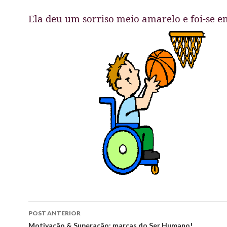
Ela deu um sorriso meio amarelo e foi-se e
Navegação
POST ANTERIOR
de
Motivação & Superação: marcas do Ser Humano!