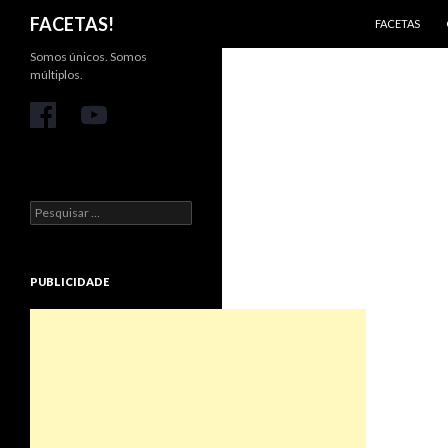
PULAR PARA 
Pesquisar
FACETAS!
FACETAS
Somos únicos. Somos
múltiplos.
Pesquisar
por:
PUBLICIDADE