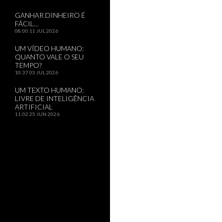
GANHAR DINHEIRO É
FÁCIL…
08:00
11 JUL 2026
UM VÍDEO HUMANO:
QUANTO VALE O SEU
TEMPO?
10:37
03 JUL 2026
UM TEXTO HUMANO:
LIVRE DE INTELIGÊNCIA
ARTIFICIAL
11:02
25 JUN 2026