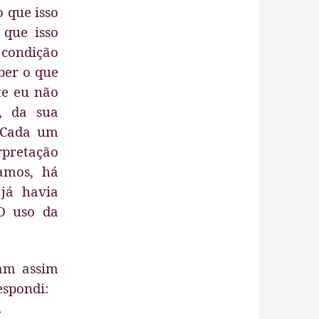
 que isso
que isso
condição
ber o que
te eu não
, da sua
. Cada um
rpretação
vamos, há
já havia
O uso da
ram assim
espondi:
…