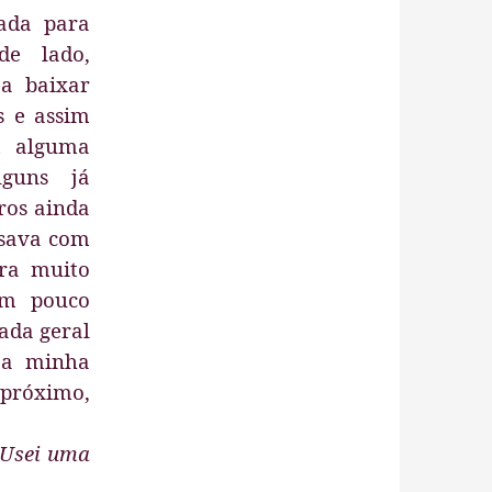
ada para
de lado,
a baixar
s e assim
m alguma
lguns já
ros ainda
rsava com
ra muito
um pouco
ada geral
 a minha
 próximo,
 Usei uma