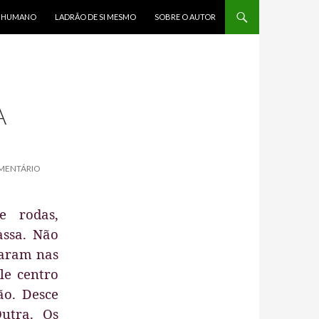
R HUMANO
LADRÃO DE SI MESMO
SOBRE O AUTOR
A
MENTÁRIO
e rodas,
ssa. Não
naram nas
le centro
o. Desce
utra. Os