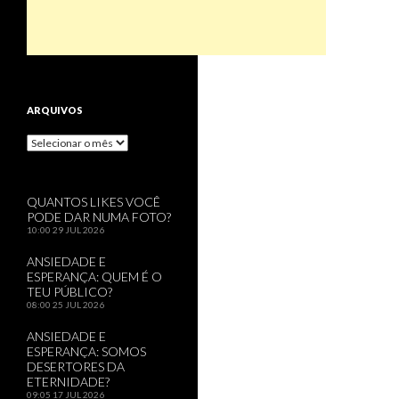
ARQUIVOS
Arquivos
QUANTOS LIKES VOCÊ
PODE DAR NUMA FOTO?
10:00
29 JUL 2026
ANSIEDADE E
ESPERANÇA: QUEM É O
TEU PÚBLICO?
08:00
25 JUL 2026
ANSIEDADE E
ESPERANÇA: SOMOS
DESERTORES DA
ETERNIDADE?
09:05
17 JUL 2026