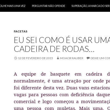
O CONTEÚDO
OLHE MAIS UMA VEZ
PERGUNTAR NÃO OFENDE
SUPERAÇÃO, A MARCA DO SE
FACETAS
EU SEI COMO É USAR UM
CADEIRA DE RODAS…
12 DE FEVEREIRO DE 2015
MOACIR RAUBER
DEIXE UM CO
A equipe de basquete em cadeira d
normalmente, é uma atração por onde pa
foi diferente desta vez. Duas vans estacio
vagas para pessoas com deficiência daque
comercial e logo começou a movimentaçã
uma pessoa com muletas. Mais uma. O