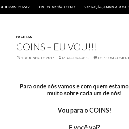
O CONTEÚDO
OLHE MAIS UMA VEZ
PERGUNTAR NÃO OFENDE
SUPERAÇÃO, A MARCA DO SE
FACETAS
COINS – EU VOU!!!
1 DE JUNHO DE 2017
MOACIR RAUBER
DEIXE UM COMEN
Para onde nós vamos e com quem estamos
muito sobre cada um de nós!
Vou para o COINS!
E você vai?