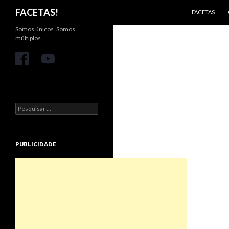
PULAR PARA 
Pesquisar
FACETAS!
FACETAS
Somos únicos. Somos
múltiplos.
Pesquisar
por:
PUBLICIDADE