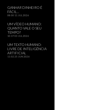
GANHAR DINHEIRO É
FÁCIL…
08:00
11 JUL 2026
UM VÍDEO HUMANO:
QUANTO VALE O SEU
TEMPO?
10:37
03 JUL 2026
UM TEXTO HUMANO:
LIVRE DE INTELIGÊNCIA
ARTIFICIAL
11:02
25 JUN 2026