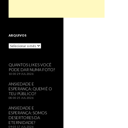
ARQUIVOS
Arquivos
QUANTOS LIKES VOCÊ
PODE DAR NUMA FOTO?
10:00
29 JUL 2026
ANSIEDADE E
ESPERANÇA: QUEM É O
TEU PÚBLICO?
08:00
25 JUL 2026
ANSIEDADE E
ESPERANÇA: SOMOS
DESERTORES DA
ETERNIDADE?
09:05
17 JUL 2026