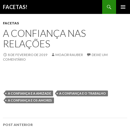
Pesquisar
FACETAS!
PULAR
MENU
PARA
PRINCI
FACETAS
O
A CONFIANÇA NAS
CONTEÚDO
RELAÇÕES
8 DE FEVEREIRO DE 2019
MOACIR RAUBER
DEIXE UM
COMENTÁRIO
A CONFIANÇA E A AMIZADE
A CONFIANÇA E O TRABALHO
A CONFIANÇA E OS AMORES
Navegação
POST ANTERIOR