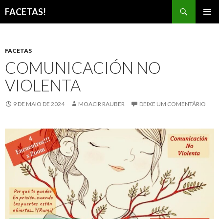
Pesquisar
FACETAS!
PULAR
MENU
PARA
PRINCI
O
CONTEÚDO
FACETAS
COMUNICACIÓN NO
VIOLENTA
9 DE MAIO DE 2024
MOACIR RAUBER
DEIXE UM COMENTÁRIO