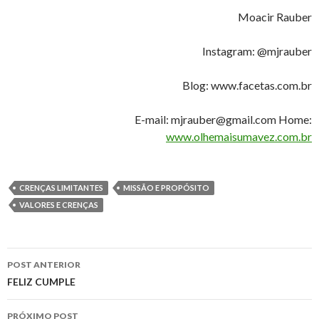
Moacir Rauber
Instagram: @mjrauber
Blog: www.facetas.com.br
E-mail: mjrauber@gmail.com Home:
www.olhemaisumavez.com.br
CRENÇAS LIMITANTES
MISSÃO E PROPÓSITO
VALORES E CRENÇAS
Navegação
POST ANTERIOR
de
FELIZ CUMPLE
posts
PRÓXIMO POST