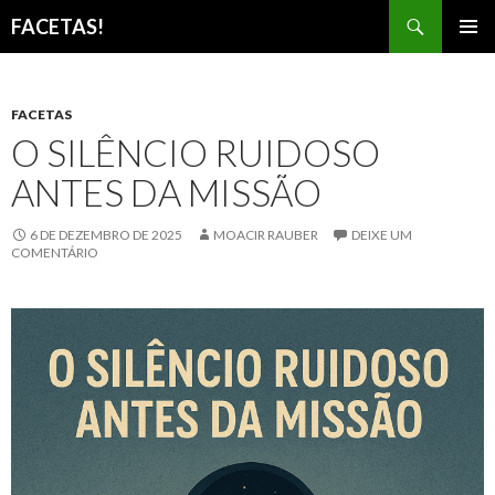
Pesquisar
FACETAS!
PULAR
MENU
PARA
PRINCI
O
CONTEÚDO
FACETAS
O SILÊNCIO RUIDOSO
ANTES DA MISSÃO
6 DE DEZEMBRO DE 2025
MOACIR RAUBER
DEIXE UM
COMENTÁRIO