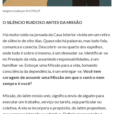
Imagem criada por IA COPILOT
O SILÊNCIO RUIDOSO ANTES DA MISSÃO
Há muito ruído na jornada da Casa Interior vivida em um retiro
de silêncio de oito dias. Quase não há palavras, mas tudo fala,
comunica e conecta. Descobrir-se no quarto dos espelhos,
onde tudo é sobre si mesmo, é um desnudar-se. Identificar-se
no Presépio da vida, assumindo responsabilidades, é um
humilhar-se. Esboçar uma Missão para a vida, tomando
consciência da dependência, é um entregar-se.
Você tem
coragem de assumir uma Missão em que o centro nem
sempre é você?
Missão, do latim
missio-onis
, significa envio de alguém para
executar um trabalho, serviço ou tarefa, seja particular ou
coletiva. A ela se incorpora o propósito, do latim
propositum
,
que expressa intenção ou objetivo. Definir um propósito é