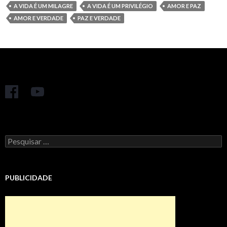
A VIDA É UM MILAGRE
A VIDA É UM PRIVILÉGIO
AMOR E PAZ
AMOR E VERDADE
PAZ E VERDADE
Pesquisar
por:
PUBLICIDADE