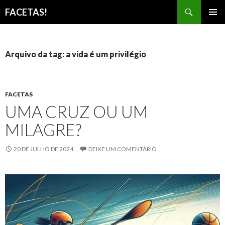
Pesquisar
FACETAS!
PULAR
MENU
PARA
PRINCI
O
CONTEÚDO
Arquivo da tag: a vida é um privilégio
FACETAS
UMA CRUZ OU UM
MILAGRE?
20 DE JULHO DE 2024
DEIXE UM COMENTÁRIO