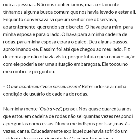
outras pessoas. Não nos conhecíamos, mas certamente
tínhamos alguma busca comum que nos havia levado a estar ali.
Enquanto conversava, vi que um senhor me observava,
aparentemente, querendo ser discreto. Olhava para mim, para
minha esposa e para o lado. Olhava para a minha cadeira de
rodas, para minha esposa e para o palco. Deu alguns passos,
aproximando-se. E assim foi até que chegou ao meu lado. Fiz
de conta que não o havia visto, porque intuía que a conversação
com ele poderia ser uma situação embaraçosa. Ele tocou no
meu ombro e perguntou:
–
O que aconteceu? Você nasceu assim?
Referindo-se a minha
condição de usuário de cadeira de rodas.
Na minha mente
“Outra vez”,
pensei. Nos quase quarenta anos
que estou em cadeira de rodas não sei quantas vezes respondi
a perguntas como essas. Nunca me indispus por isso, mas, às
vezes, cansa. Educadamente expliquei que havia sofrido um
acidente de carro na juventude. O senhor lamentou e