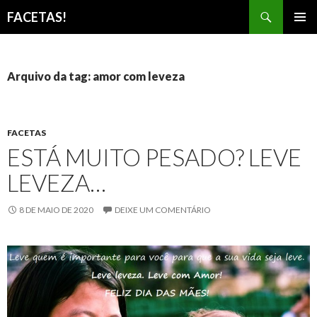
Pesquisar
FACETAS!
PULAR
MENU
PARA
PRINCI
O
CONTEÚDO
Arquivo da tag: amor com leveza
FACETAS
ESTÁ MUITO PESADO? LEVE
LEVEZA…
8 DE MAIO DE 2020
DEIXE UM COMENTÁRIO