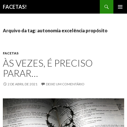
Pesquisar
FACETAS!
PULAR
MENU
PARA
PRINCI
O
CONTEÚDO
Arquivo da tag: autonomia excelência propósito
FACETAS
ÀS VEZES, É PRECISO
PARAR…
2 DE ABRIL DE 2021
DEIXE UM COMENTÁRIO