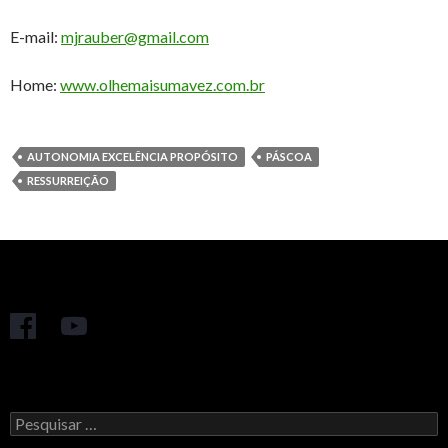
E-mail:
mjrauber@gmail.com
Home:
www.olhemaisumavez.com.br
AUTONOMIA EXCELÊNCIA PROPÓSITO
PÁSCOA
RESSURREIÇÃO
Pesquisar
por: