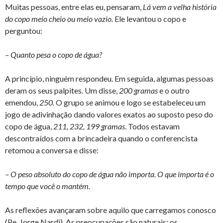
Muitas pessoas, entre elas eu, pensaram,
Lá vem a velha história
do copo meio cheio ou meio vazio.
Ele levantou o copo e
perguntou:
– Quanto pesa o copo de água?
A princípio, ninguém respondeu. Em seguida, algumas pessoas
deram os seus palpites. Um disse,
200 gramas
e o outro
emendou,
250.
O grupo se animou e logo se estabeleceu um
jogo de adivinhação dando valores exatos ao suposto peso do
copo de água,
211, 232, 199 gramas
. Todos estavam
descontraídos com a brincadeira quando o conferencista
retomou a conversa e disse:
– O peso absoluto do copo de água não importa. O que importa é o
tempo que você o mantém.
As reflexões avançaram sobre aquilo que carregamos conosco
(Pe. Jorge Nardi). As preocupações são naturais; os