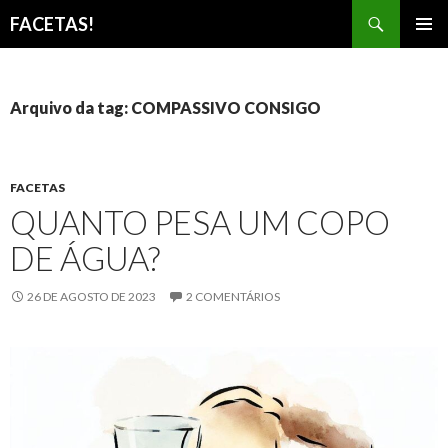
Pesquisar
FACETAS!
PULAR
MENU
PARA
PRINCI
O
CONTEÚDO
Arquivo da tag: COMPASSIVO CONSIGO
FACETAS
QUANTO PESA UM COPO
DE ÁGUA?
26 DE AGOSTO DE 2023
2 COMENTÁRIOS