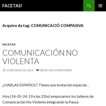
Pesquisar
FACETAS!
PULAR
MENU
PARA
PRINCI
O
CONTEÚDO
Arquivo da tag: COMUNICACIÓ COMPASIVA
FACETAS
COMUNICACIÓN NO
VIOLENTA
14 DE MAIO DE 2024
DEIXE UM COMENTÁRIO
¿HABLAS ESPAÑOL? Tienes una invitación especial…
Hoy (14-05-24, 19 a las 21hs) empezamos los talleres de
Comunicación No Violenta integrando la Pausa.