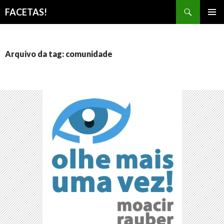
Pesquisar
FACETAS!
PULAR
MENU
PARA
PRINCI
O
CONTEÚDO
Arquivo da tag: comunidade