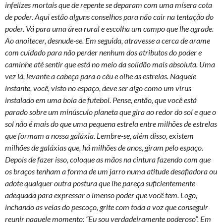
infelizes mortais que de repente se deparam com uma mísera cota
de poder. Aqui estão alguns conselhos para não cair na tentação do
poder. Vá para uma área rural e escolha um campo que lhe agrade.
Ao anoitecer, desnude-se. Em seguida, atravesse a cerca de arame
com cuidado para não perder nenhum dos atributos do poder e
caminhe até sentir que está no meio da solidão mais absoluta. Uma
vez lá, levante a cabeça para o céu e olhe as estrelas. Naquele
instante, você, visto no espaço, deve ser algo como um vírus
instalado em uma bola de futebol. Pense, então, que você está
parado sobre um minúsculo planeta que gira ao redor do sol e que o
sol não é mais do que uma pequena estrela entre milhões de estrelas
que formam a nossa galáxia. Lembre-se, além disso, existem
milhões de galáxias que, há milhões de anos, giram pelo espaço.
Depois de fazer isso, coloque as mãos na cintura fazendo com que
os braços tenham a forma de um jarro numa atitude desafiadora ou
adote qualquer outra postura que lhe pareça suficientemente
adequada para expressar o imenso poder que você tem. Logo,
inchando as veias do pescoço, grite com toda a voz que conseguir
reunir naquele momento: “Eu sou verdadeiramente poderoso”. Em