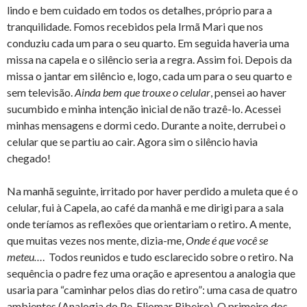
lindo e bem cuidado em todos os detalhes, próprio para a
tranquilidade. Fomos recebidos pela Irmã Mari que nos
conduziu cada um para o seu quarto. Em seguida haveria uma
missa na capela e o silêncio seria a regra. Assim foi. Depois da
missa o jantar em silêncio e, logo, cada um para o seu quarto e
sem televisão.
Ainda bem que trouxe o celular
, pensei ao haver
sucumbido e minha intenção inicial de não trazê-lo. Acessei
minhas mensagens e dormi cedo. Durante a noite, derrubei o
celular que se partiu ao cair. Agora sim o silêncio havia
chegado!
Na manhã seguinte, irritado por haver perdido a muleta que é o
celular, fui à Capela, ao café da manhã e me dirigi para a sala
onde teríamos as reflexões que orientariam o retiro. A mente,
que muitas vezes nos mente, dizia-me,
Onde é que você se
meteu…
. Todos reunidos e tudo esclarecido sobre o retiro. Na
sequência o padre fez uma oração e apresentou a analogia que
usaria para “caminhar pelos dias do retiro”: uma casa de quatro
ambientes (Analogia do Pe. Eliomar Ribeiro). O primeiro dos