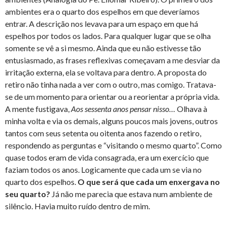
ambientes era o quarto dos espelhos em que deveríamos
entrar. A descrição nos levava para um espaço em que há
espelhos por todos os lados. Para qualquer lugar que se olha
somente se vê a si mesmo. Ainda que eu não estivesse tão
entusiasmado, as frases reflexivas começavam a me desviar da
irritação externa, ela se voltava para dentro. A proposta do
retiro não tinha nada a ver com o outro, mas comigo. Tratava-
se de um momento para orientar ou a reorientar a própria vida.
A mente fustigava,
Aos sessenta anos pensar nisso…
Olhava à
minha volta e via os demais, alguns poucos mais jovens, outros
tantos com seus setenta ou oitenta anos fazendo o retiro,
respondendo as perguntas e “visitando o mesmo quarto”. Como
quase todos eram de vida consagrada, era um exercício que
faziam todos os anos. Logicamente que cada um se via no
quarto dos espelhos.
O que será que cada um enxergava no
seu quarto?
Já não me parecia que estava num ambiente de
silêncio. Havia muito ruído dentro de mim.