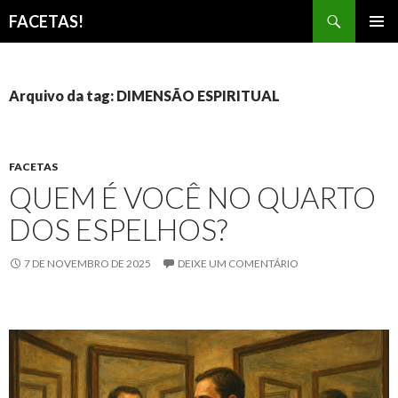
Pesquisar
FACETAS!
PULAR
MENU
PARA
PRINCI
O
CONTEÚDO
Arquivo da tag: DIMENSÃO ESPIRITUAL
FACETAS
QUEM É VOCÊ NO QUARTO
DOS ESPELHOS?
7 DE NOVEMBRO DE 2025
DEIXE UM COMENTÁRIO