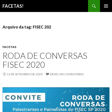
Pesquisar
FACETAS!
PULAR
MENU
PARA
PRINCI
O
CONTEÚDO
Arquivo da tag: FISEC 202
FACETAS
RODA DE CONVERSAS
FISEC 2020
11 DE SETEMBRO DE 2020
DEIXE UM COMENTÁRIO