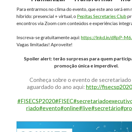
Para entrarmos no clima do evento, que este ano será em
híbrido: presencial + virtual, o
Pepitas Secretaries Club
pr
encontros via Zoom com conteúdos e experiências integra
Inscreva-se gratuitamente aqui:
https://lnkd.in/dRpP-M6.
Vagas limitadas! Aproveite!
Spoiler alert: terão surpresas para quem partici
promoção única e imperdível.
Conheça sobre o evento de secretariado
aguardado do ano aqui:
http://fisecsp2020
#FISECSP2020
#FISEC
#secretariadoexecutiv
riado
#evento
#online
#live
#secretário
#pro