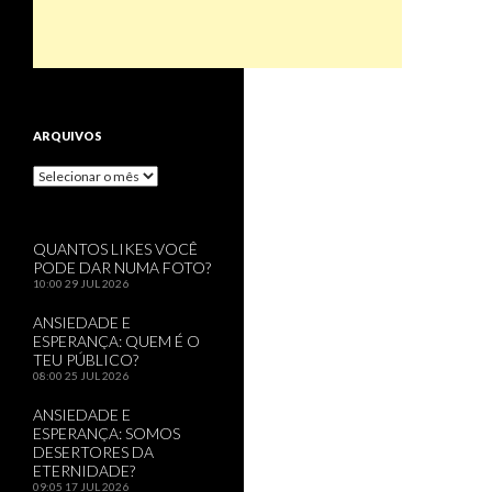
ARQUIVOS
Arquivos
QUANTOS LIKES VOCÊ
PODE DAR NUMA FOTO?
10:00
29 JUL 2026
ANSIEDADE E
ESPERANÇA: QUEM É O
TEU PÚBLICO?
08:00
25 JUL 2026
ANSIEDADE E
ESPERANÇA: SOMOS
DESERTORES DA
ETERNIDADE?
09:05
17 JUL 2026