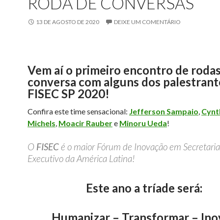
RODA DE CONVERSAS
13 DE AGOSTO DE 2020
DEIXE UM COMENTÁRIO
Vem aí o primeiro encontro de roda
conversa com alguns dos palestrant
FISEC SP 2020!
Confira este time sensacional:
Jefferson Sampaio
,
Cynt
Michels
,
Moacir Rauber
e
Minoru Ueda
!
O
FISEC
é o maior Fórum de Inovação em Secretari
Executivo da América Latina!
Este ano a tríade será:
Humanizar – Transformar – Inov