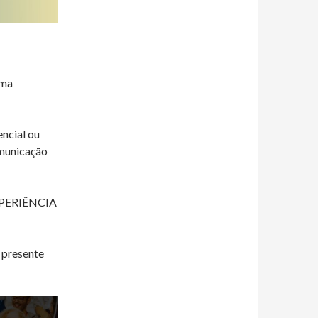
uma
ncial ou
omunicação
 EXPERIÊNCIA
 presente