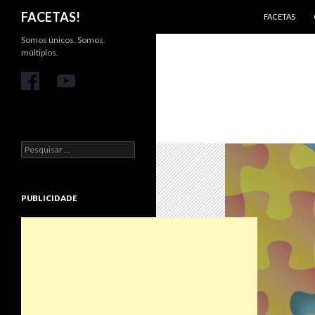
PULAR PARA 
Pesquisar
FACETAS!
FACETAS
Somos únicos. Somos
múltiplos.
Pesquisar
por:
PUBLICIDADE