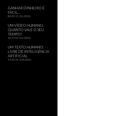
GANHAR DINHEIRO É
FÁCIL…
08:00
11 JUL 2026
UM VÍDEO HUMANO:
QUANTO VALE O SEU
TEMPO?
10:37
03 JUL 2026
UM TEXTO HUMANO:
LIVRE DE INTELIGÊNCIA
ARTIFICIAL
11:02
25 JUN 2026