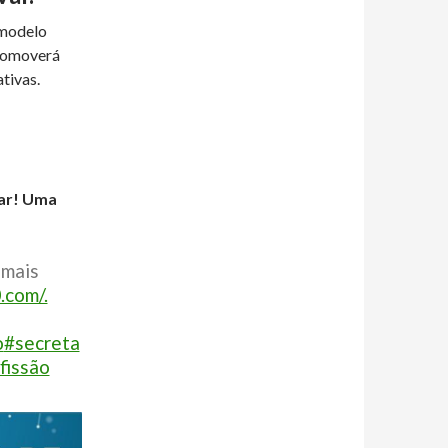
 modelo
omoverá
tivas.
par! Uma
 mais
.com/.
o
#secreta
fissão