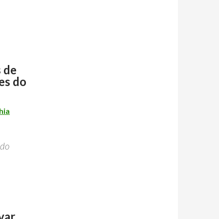
s de
es do
hia
ado
ar.