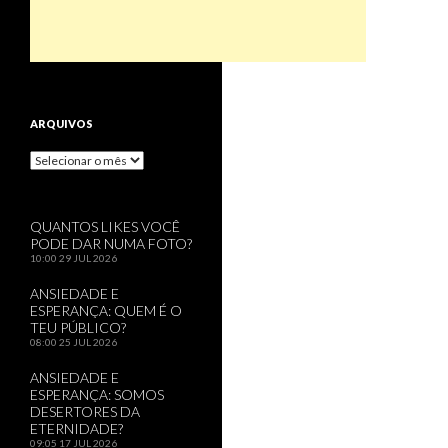
ARQUIVOS
Arquivos
QUANTOS LIKES VOCÊ
PODE DAR NUMA FOTO?
10:00
29 JUL 2026
ANSIEDADE E
ESPERANÇA: QUEM É O
TEU PÚBLICO?
08:00
25 JUL 2026
ANSIEDADE E
ESPERANÇA: SOMOS
DESERTORES DA
ETERNIDADE?
09:05
17 JUL 2026