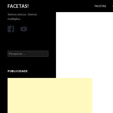
PULAR PARA 
Pesquisar
FACETAS!
FACETAS
Somos únicos. Somos
múltiplos.
Pesquisar
por:
PUBLICIDADE