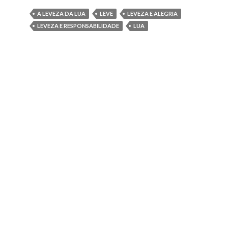
A LEVEZA DA LUA
LEVE
LEVEZA E ALEGRIA
LEVEZA E RESPONSABILIDADE
LUA