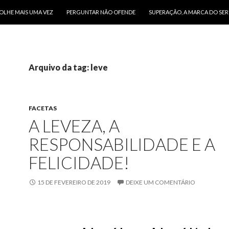
O CONTEÚDO
OLHE MAIS UMA VEZ
PERGUNTAR NÃO OFENDE
SUPERAÇÃO, A MARCA DO SE
Arquivo da tag: leve
FACETAS
A LEVEZA, A
RESPONSABILIDADE E A
FELICIDADE!
15 DE FEVEREIRO DE 2019
DEIXE UM COMENTÁRIO