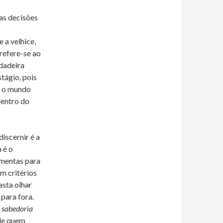
as decisões
 a velhice,
refere-se ao
dadeira
tágio, pois
r o mundo
dentro do
discernir é a
 é o
amentas para
m critérios
sta olhar
para fora.
á
sabedoria
 de quem