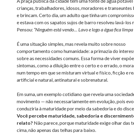
A praça pública da cidade tem uma fonte de água potável
crianças, trabalhadores, idosos, moradores e transeunte
e brincam. Certo dia, um adulto que tinha um compromiss
e estava com os sapatos sujos de barro resolveu lavá-los n
Pensou:
“Ninguém está vendo… Lavo e logo a água fica limpa
É uma situação simples, mas revela muito sobre nosso
comportamento como humanidade: a primazia do interess
sobre as necessidades comuns. Essa forma de viver expõe
sintomas, como a diluição entre o certo e o errado, o moral
num tempo em que se misturam virtual e físico, ficção e re
artificial e natural, antinatural e sobrenatural.
Em suma, um exemplo cotidiano que revela uma sociedad
movimento — não necessariamente em evolução, pois evol
conduziria à maturidade por meio da sabedoria e do disc
Você percebe maturidade, sabedoria e discerniment
relato?
Não parece, porque maturidade exige olhar das t
cima, não apenas das telhas para baixo.