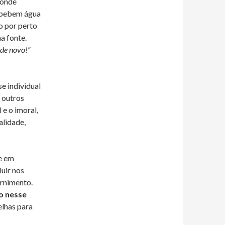
 onde
s bebem água
o por perto
a fonte.
 de novo!”
e individual
 outros
 e o imoral,
alidade,
e em
uir nos
ernimento.
o nesse
elhas para