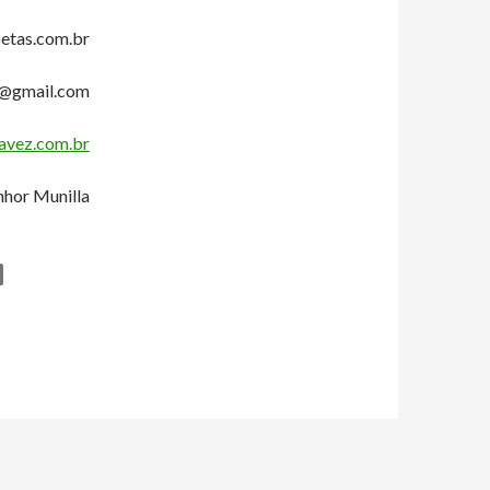
etas.com.br
r@gmail.com
vez.com.br
hor Munilla