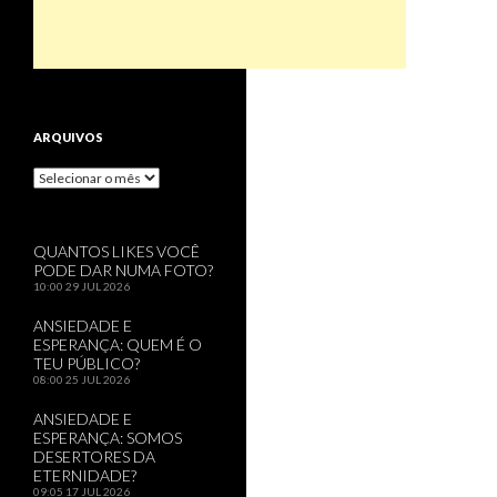
ARQUIVOS
Arquivos
QUANTOS LIKES VOCÊ
PODE DAR NUMA FOTO?
10:00
29 JUL 2026
ANSIEDADE E
ESPERANÇA: QUEM É O
TEU PÚBLICO?
08:00
25 JUL 2026
ANSIEDADE E
ESPERANÇA: SOMOS
DESERTORES DA
ETERNIDADE?
09:05
17 JUL 2026