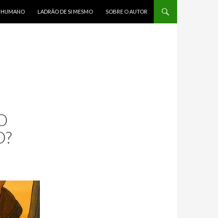
R HUMANO
LADRÃO DE SI MESMO
SOBRE O AUTOR
O
O?