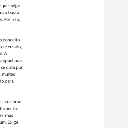
e que exige
 não basta
. Por isso,
o conceito
to e errado,
l. A
acompanhada
 se opta por
, muitas
não para
 assim como
ofrimento.
es, mas
um. Exige