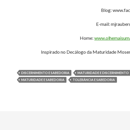
Blog: www.fac
E-mail: mjraube
Home:
www.olhemaisuma
Inspirado no Decálogo da Maturidade Mosen
DISCERNIMENTO E SABEDORIA
MATURIDADE E DISCERNIMENTO
MATURIDADE E SABEDORIA
TOLERÂNCIA E SABEDORIA