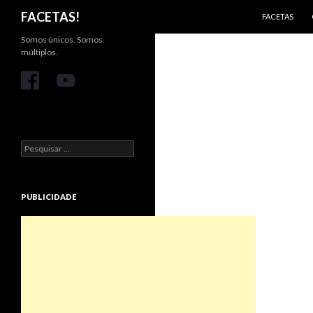
PULAR PARA 
Pesquisar
FACETAS!
FACETAS
Somos únicos. Somos
múltiplos.
Pesquisar
por:
PUBLICIDADE