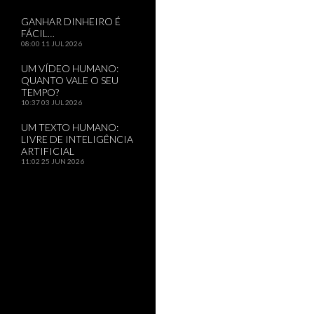
GANHAR DINHEIRO É
FÁCIL…
08:00
11 JUL 2026
UM VÍDEO HUMANO:
QUANTO VALE O SEU
TEMPO?
10:37
03 JUL 2026
UM TEXTO HUMANO:
LIVRE DE INTELIGÊNCIA
ARTIFICIAL
11:02
25 JUN 2026