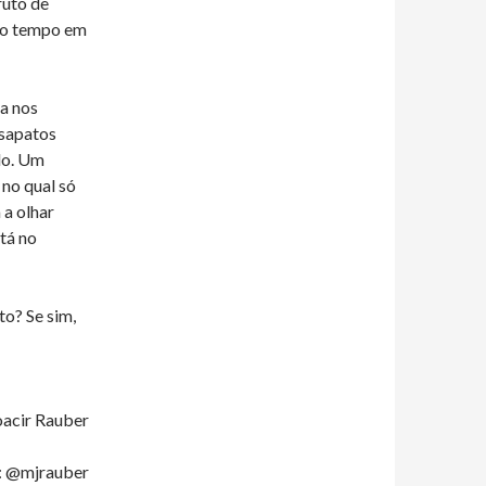
ruto de
mo tempo em
a nos
 sapatos
do. Um
no qual só
 a olhar
tá no
o? Se sim,
acir Rauber
: @mjrauber