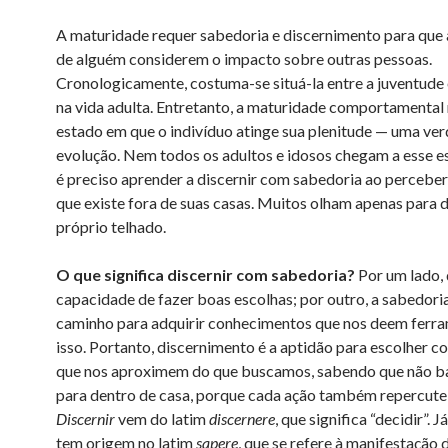
A maturidade requer sabedoria e discernimento para que 
de alguém considerem o impacto sobre outras pessoas.
Cronologicamente, costuma-se situá-la entre a juventude e
na vida adulta. Entretanto, a maturidade comportamental 
estado em que o indivíduo atinge sua plenitude — uma ver
evolução. Nem todos os adultos e idosos chegam a esse es
é preciso aprender a discernir com sabedoria ao percebe
que existe fora de suas casas. Muitos olham apenas para 
próprio telhado.
O que significa discernir com sabedoria?
Por um lado, 
capacidade de fazer boas escolhas; por outro, a sabedoria
caminho para adquirir conhecimentos que nos deem ferr
isso. Portanto, discernimento é a aptidão para escolher co
que nos aproximem do que buscamos, sabendo que não ba
para dentro de casa, porque cada ação também repercute 
Discernir
vem do latim
discernere
, que significa “decidir”. J
tem origem no latim
sapere
, que se refere à manifestação