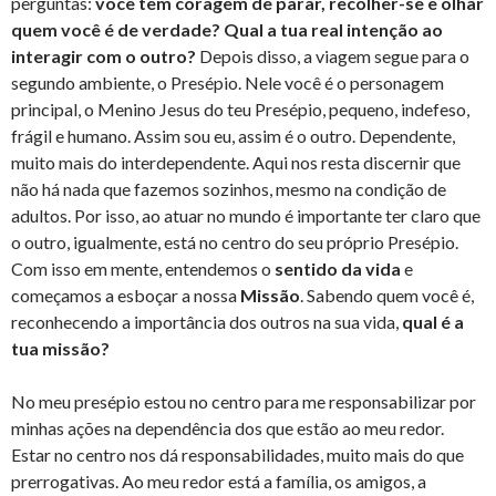
perguntas:
você tem coragem de parar, recolher-se e olhar
quem você é de verdade? Qual a tua real intenção ao
interagir com o outro?
Depois disso, a viagem segue para o
segundo ambiente, o Presépio. Nele você é o personagem
principal, o Menino Jesus do teu Presépio, pequeno, indefeso,
frágil e humano. Assim sou eu, assim é o outro. Dependente,
muito mais do interdependente. Aqui nos resta discernir que
não há nada que fazemos sozinhos, mesmo na condição de
adultos. Por isso, ao atuar no mundo é importante ter claro que
o outro, igualmente, está no centro do seu próprio Presépio.
Com isso em mente, entendemos o
sentido da vida
e
começamos a esboçar a nossa
Missão
. Sabendo quem você é,
reconhecendo a importância dos outros na sua vida,
qual é a
tua missão?
No meu presépio estou no centro para me responsabilizar por
minhas ações na dependência dos que estão ao meu redor.
Estar no centro nos dá responsabilidades, muito mais do que
prerrogativas. Ao meu redor está a família, os amigos, a