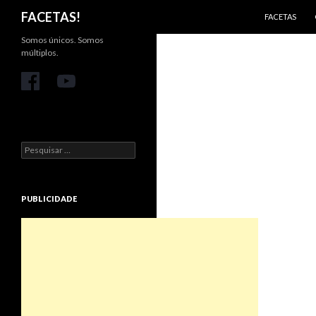
PULAR PARA 
Pesquisar
FACETAS!
FACETAS
Somos únicos. Somos
múltiplos.
Pesquisar
por:
PUBLICIDADE