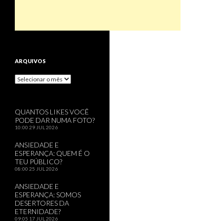
ARQUIVOS
Arquivos
QUANTOS LIKES VOCÊ
PODE DAR NUMA FOTO?
10:00
29 JUL 2026
ANSIEDADE E
ESPERANÇA: QUEM É O
TEU PÚBLICO?
08:00
25 JUL 2026
ANSIEDADE E
ESPERANÇA: SOMOS
DESERTORES DA
ETERNIDADE?
09:05
17 JUL 2026