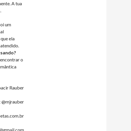
mente. A tua
.
foi um
al
 que ela
 atendido.
usando?
 encontrar o
omântica
acir Rauber
: @mjrauber
etas.com.br
r@gmail.com