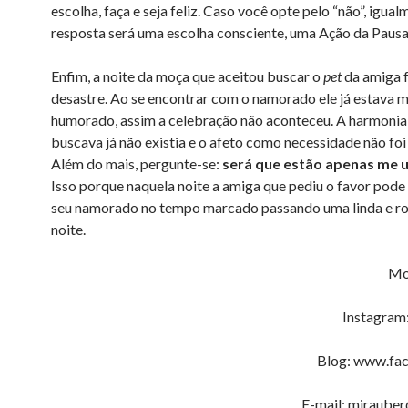
escolha, faça e seja feliz. Caso você opte pelo “não”, igual
resposta será uma escolha consciente, uma Ação da Pausa
Enfim, a noite da moça que aceitou buscar o
pet
da amiga 
desastre. Ao se encontrar com o namorado ele já estava m
humorado, assim a celebração não aconteceu. A harmonia
buscava já não existia e o afeto como necessidade não foi
Além do mais, pergunte-se:
será que estão apenas me 
Isso porque naquela noite a amiga que pediu o favor pode
seu namorado no tempo marcado passando uma linda e r
noite.
Mo
Instagram
Blog: www.fac
E-mail: mjraube