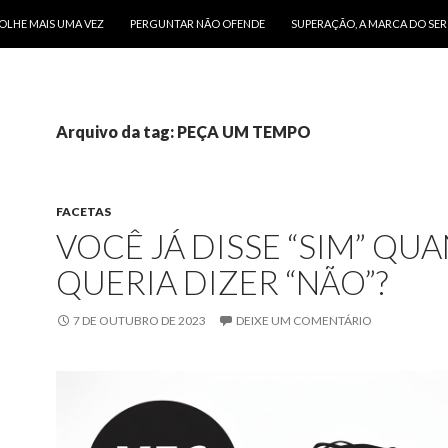
O CONTEÚDO
OLHE MAIS UMA VEZ
PERGUNTAR NÃO OFENDE
SUPERAÇÃO, A MARCA DO SE
Arquivo da tag: PEÇA UM TEMPO
FACETAS
VOCÊ JÁ DISSE “SIM” QU
QUERIA DIZER “NÃO”?
7 DE OUTUBRO DE 2023
DEIXE UM COMENTÁRIO