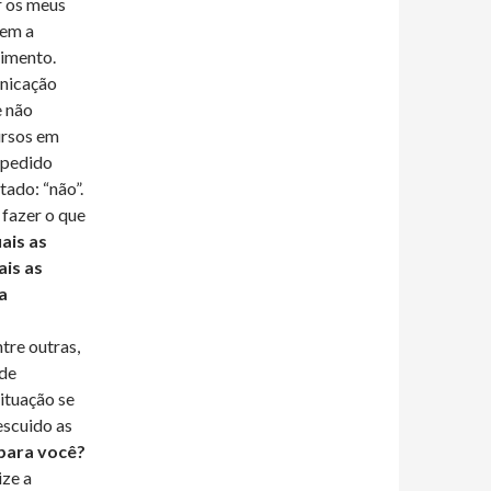
r os meus
tem a
cimento.
unicação
e não
ursos em
o pedido
tado: “não”.
 fazer o que
ais as
ais as
a
tre outras,
 de
situação se
escuido as
para você?
ize a