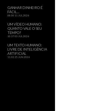
GANHAR DINHEIRO É
FÁCIL…
08:00
11 JUL 2026
UM VÍDEO HUMANO:
QUANTO VALE O SEU
TEMPO?
10:37
03 JUL 2026
UM TEXTO HUMANO:
LIVRE DE INTELIGÊNCIA
ARTIFICIAL
11:02
25 JUN 2026