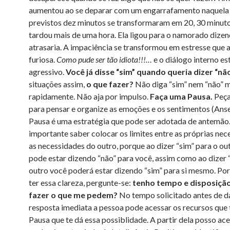
aumentou ao se deparar com um engarrafamento naquela 
previstos dez minutos se transformaram em 20, 30 minutos
tardou mais de uma hora. Ela ligou para o namorado dizen
atrasaria. A impaciência se transformou em estresse que 
furiosa.
Como pude ser tão idiota!!!…
e o diálogo interno es
agressivo.
Você já disse “sim” quando queria dizer “nã
situações assim,
o que fazer?
Não diga “sim” nem “não” 
rapidamente. Não aja por impulso.
Faça uma Pausa.
Peça
para pensar e organize as emoções e os sentimentos (Ans
Pausa é uma estratégia que pode ser adotada de antemão.
importante saber colocar os limites entre as próprias nec
as necessidades do outro, porque ao dizer “sim” para o ou
pode estar dizendo “não” para você, assim como ao dizer 
outro você poderá estar dizendo “sim” para si mesmo. Por
ter essa clareza, pergunte-se:
tenho tempo e disposiçã
fazer o que me pedem?
No tempo solicitado antes de d
resposta imediata a pessoa pode acessar os recursos que 
Pausa que te dá essa possiblidade. A partir dela posso ace