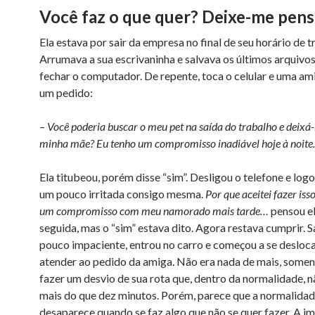
Você faz o que quer?
Deixe-me pen
Ela estava por sair da empresa no final de seu horário de t
Arrumava a sua escrivaninha e salvava os últimos arquivo
fechar o computador. De repente, toca o celular e uma am
um pedido:
– Você poderia buscar o meu pet na saída do trabalho e deixá
minha mãe? Eu tenho um compromisso inadiável hoje à noite.
Ela titubeou, porém disse “sim”. Desligou o telefone e logo
um pouco irritada consigo mesma.
Por que aceitei fazer iss
um compromisso com meu namorado mais tarde…
pensou e
seguida, mas o “sim” estava dito. Agora restava cumprir. 
pouco impaciente, entrou no carro e começou a se desloca
atender ao pedido da amiga. Não era nada de mais, soment
fazer um desvio de sua rota que, dentro da normalidade, n
mais do que dez minutos. Porém, parece que a normalida
desaparece quando se faz algo que não se quer fazer. A i