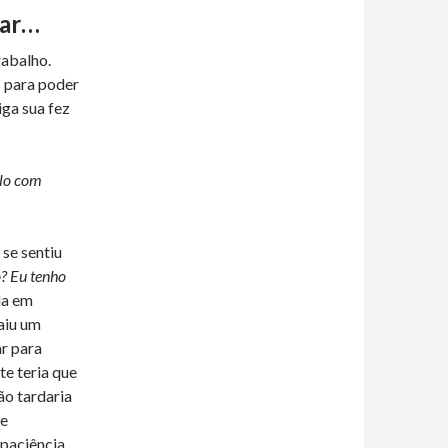
sar…
rabalho.
s para poder
iga sua fez
-lo com
 se sentiu
o? Eu tenho
la em
Saiu um
r para
e teria que
ão tardaria
de
mpaciência