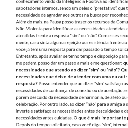
conhecimento vindo da Inteligência Positiva ao identifica
sabotadores internos, sendo um deles o “prestativo”, que 
necessidade de agradar aos outros na busca por reconhe
Além do mais, na Pausa posso trazer os recursos da Com
Não-Violenta para identificar as necessidades atendidas 
atendidas frente a resposta “sim” ou “não”. Com esses rec
mente, caso sinta alguma rejeição ou resistência frente a
você já tem uma resposta para dar passado o tempo solici
Entretanto, após avaliar se tenho tempo e disposição para
me pedem, posso dar um passo a mais e me questionar:
qu
necessidades que atendo ao dizer “sim” ou “não”? Qu
necessidades que deixo de atender com uma ou outr
resposta?
Posso entender que ao dizer “sim” satisfaço as
necessidades de confiança, de conexão ou de aceitação, en
porém descuido da necessidade de harmonia, de afeto ou
celebração. Por outro lado, ao dizer “não” para a amiga a 
inverte e satisfaço as necessidades antes descuidadas e d
necessidades antes cuidadas.
O que é mais importante 
Depois do tempo solicitado, caso você diga “sim”, internal