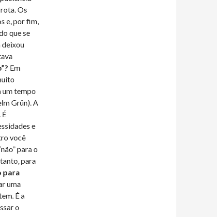
rota. Os
 e, por fim,
do que se
a deixou
tava
o”?
Em
muito
 um tempo
elm Grün). A
 É
essidades e
tro você
“não” para o
tanto, para
o para
ar uma
tem. É a
ssar o